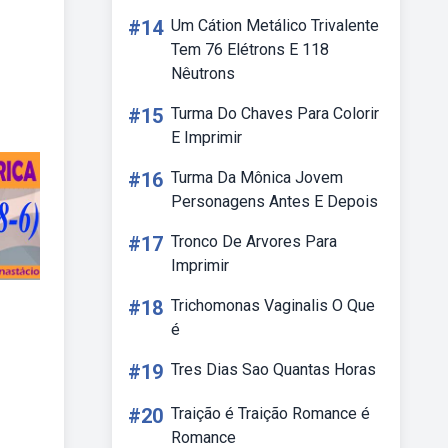
#14
Um Cátion Metálico Trivalente
Tem 76 Elétrons E 118
Nêutrons
#15
Turma Do Chaves Para Colorir
E Imprimir
#16
Turma Da Mônica Jovem
Personagens Antes E Depois
#17
Tronco De Arvores Para
Imprimir
#18
Trichomonas Vaginalis O Que
é
#19
Tres Dias Sao Quantas Horas
#20
Traição é Traição Romance é
Romance