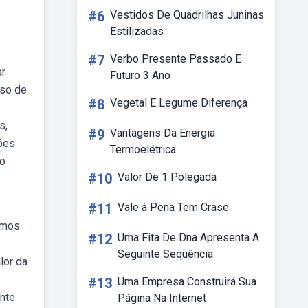
#6
Vestidos De Quadrilhas Juninas
Estilizadas
#7
Verbo Presente Passado E
ar
Futuro 3 Ano
sso de
#8
Vegetal E Legume Diferença
s,
#9
Vantagens Da Energia
sões
Termoelétrica
ão
#10
Valor De 1 Polegada
#11
Vale à Pena Tem Crase
vamos
#12
Uma Fita De Dna Apresenta A
Seguinte Sequência
lor da
#13
Uma Empresa Construirá Sua
nte
Página Na Internet