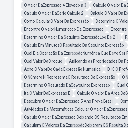
O Valor DaExpressao 4 Elevado a 3
Calcule O Valor Da
Calcule O Valor DaSérie Calculo 2
Calcule O Valor Da 
Como CalcularO Valor Da Expressão
Determine O Valo
Encontre O ValorNumericcoo Da Eexpressao
Encontre 
Determine O Valor Da Seguinte ExpressãoLog De 2 1
R
Calcule Em MinutosO Resultado Da Seguinte Expressão
Qual E a Operação Da ExpressãoNumérica Que Deve Ser 
Qual Valor DaCiroque
Aplicando as Propriedades Da Po
Ache O ValorDe Cada Expressão Numerica
D18 O Prof
O Número N RepresentaO Resultado Da Expressão
O N
Determine O Resutado DaSewguinte Expressao
Qual 
Ita O Valor DaExpressao É
Calcule O Valor Da Área DaS
Descubra O Valor DaExpressao 5 Ano Prova Brasil
Com
Atividades De Matemáticas Calcular O Valor DaExpressas
Calcule O Valor DaExpressao Deixando OS Resultados Em
Calculam O Valores Da ExpressãoDeixaram OS Resulta D