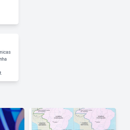
cnicas
inha
.