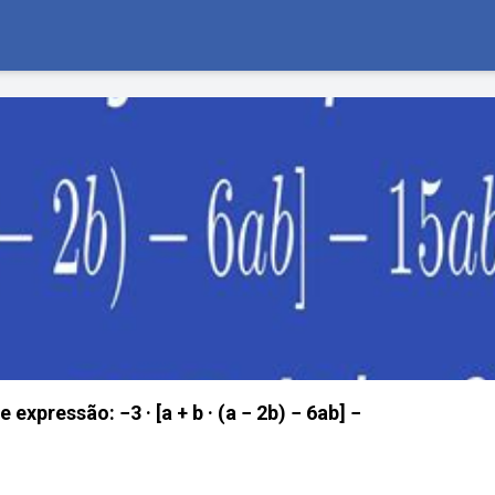
 expressão: −3 · [a + b · (a − 2b) − 6ab] −