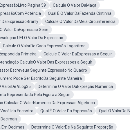
 ExpressãoLivro Pagina 59
Calcule O Valor DaMaça
ExpressãoCom Potência
Qual É O Valor DaFazenda Cintinha
r Da ExpressãoBranly
Calcule O Valor DaMeia Circunferência
O Valor DaExpressao Serie
esoluçao UELO Valor Da Expressao
Calcule O ValorDe Cada Expressão Logaritmo
Respondida Primeira
Calcule O Valor DaExpressao a Seguir
tenciação CalculeO Valor Das Expressoes a Seguir
essor Escreveua Seguinte Expressão No Quadro
umero Pode Ser EscritoDa Seguinte Maneira
O ValorDe 9Log35
Determine O Valor DaExpreção Numerica
eta Representada Pela Figura a Seguir
o Calcular O ValorNumerico Da Expressao Algebrica
 Você Ida Encontra
Qual É O Valor Da Expressão
Qual O ValorDe B
 Decimais
a Em Decimas
Determine O ValorDe Na Seguinte Proporção