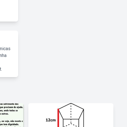
cnicas
inha
.