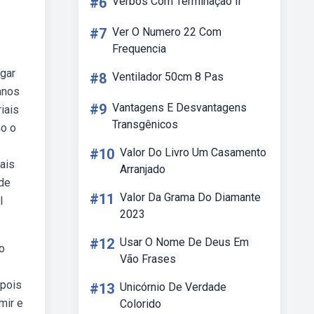
#6
Verbos Com Terminação Ir
#7
Ver O Numero 22 Com
Frequencia
gar
#8
Ventilador 50cm 8 Pas
anos
#9
Vantagens E Desvantagens
iais
Transgênicos
mo o
#10
Valor Do Livro Um Casamento
ais
Arranjado
de
#11
Valor Da Grama Do Diamante
l
2023
#12
Usar O Nome De Deus Em
o
Vão Frases
 pois
#13
Unicórnio De Verdade
mir e
Colorido