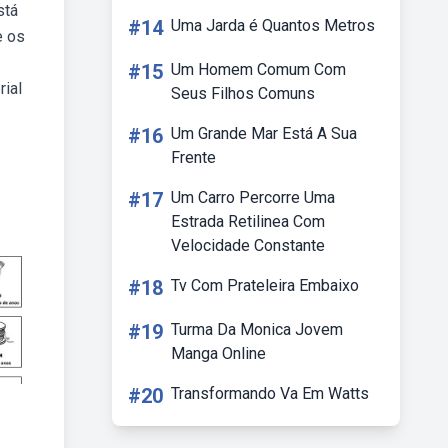
stá
#14
Uma Jarda é Quantos Metros
e os
#15
Um Homem Comum Com
ial
Seus Filhos Comuns
#16
Um Grande Mar Está A Sua
Frente
#17
Um Carro Percorre Uma
Estrada Retilinea Com
Velocidade Constante
#18
Tv Com Prateleira Embaixo
#19
Turma Da Monica Jovem
Manga Online
#20
Transformando Va Em Watts