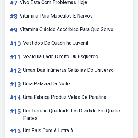
#7
Vivo Esta Com Problemas Hoje
#8
Vitamina Para Musculos E Nervos
#9
Vitamina C ácido Ascórbico Para Que Serve
#10
Vestidos De Quadrilha Juvenil
#11
Vesícula Lado Direito Ou Esquerdo
#12
Umas Das Inúmeras Galáxias Do Universo
#13
Uma Palavra Da Noite
#14
Uma Fabrica Produz Velas De Parafina
#15
Um Terreno Quadrado Foi Dividido Em Quatro
Partes
#16
Um Pais Com A Letra A