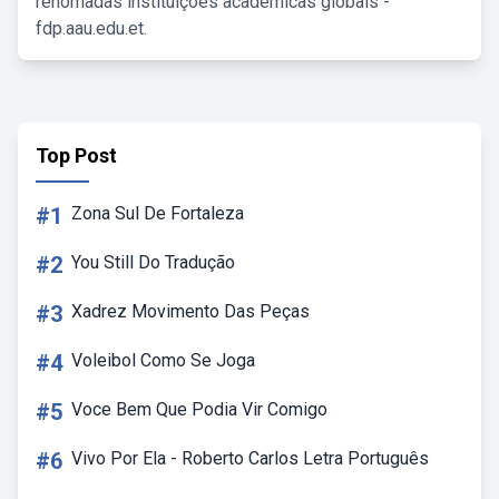
renomadas instituições acadêmicas globais -
fdp.aau.edu.et.
Top Post
#1
Zona Sul De Fortaleza
#2
You Still Do Tradução
#3
Xadrez Movimento Das Peças
#4
Voleibol Como Se Joga
#5
Voce Bem Que Podia Vir Comigo
#6
Vivo Por Ela - Roberto Carlos Letra Português