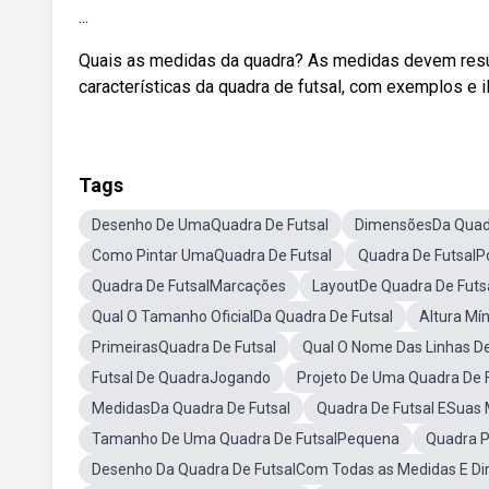
...
Quais as medidas da quadra? As medidas devem resu
características da quadra de futsal, com exemplos e il
Tags
Desenho De UmaQuadra De Futsal
DimensõesDa Quadr
Como Pintar UmaQuadra De Futsal
Quadra De FutsalP
Quadra De FutsalMarcações
LayoutDe Quadra De Futs
Qual O Tamanho OficialDa Quadra De Futsal
Altura Mí
PrimeirasQuadra De Futsal
Qual O Nome Das Linhas De
Futsal De QuadraJogando
Projeto De Uma Quadra De F
MedidasDa Quadra De Futsal
Quadra De Futsal ESuas
Tamanho De Uma Quadra De FutsalPequena
Quadra P
Desenho Da Quadra De FutsalCom Todas as Medidas E D