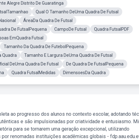
te Alegre Distrito De Guaratinga
utsalTamanhao
Qual O Tamanho DeUma Quadra De Futsal
Nacional
ÁreaDa Quadra De Futsal
uadra De FutsalPequena
CampoDe Futsal
Quadra FutsalPDF
ssoas EmQuadra Futsal
Tamanho Da Quadra De FutebolPequena
a Quadra
Tamanho E Largura DeUma Quadra De Futsal
icial DeUma Quadra De Futsal
De Quadra De FutsalPequena
na
Quadra FutsalMedidas
DimensoesDa Quadra
leta ao progresso dos alunos no contexto escolar, adotando té
tênticas e são impulsionadas por criatividade e entusiasmo. M
etória para se tornarem uma geração excepcional, utilizando
 por renomadas instituições acadêmicas globais - fdp.aau.edu.et