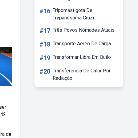
#16
Tripomastigota De
Trypanosoma Cruzi
#17
Três Povos Nômades Atuais
#18
Transporte Aereo De Carga
#19
Transformar Libra Em Quilo
#20
Transferencia De Calor Por
Radiação
ser
 42
dra de