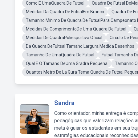
Como É UmaQuadra De Futsal
Quadra De Futsal DeMon
Medidas Da Quadra De FutsalEm Branco
Quadra De F
Tamanho Mínimo De Quadra De FutsalPara Campeonato 
Medidas De ComprimentoDe Uma Quadra De Futsal
Q
Medidas De QuadraPoliesportiva Oficial
Circulo De Pe
Da Quadra DeFultsal Tamaho Largura Medida Desenhos
Tamanho De UmaQuadra De Futsal
Futsal Tamanho D
Qual E O Tamano DeUma Gradra Pequena
Tamanho Of
Quantos Metro De La Gura Tema Quadra De Futsal Peque
Sandra
Como orientador, minha entrega é comp
pedagógicas que valorizam relações au
meta é guiar os estudantes em sua traj
estratégias educacionais reconhecidas