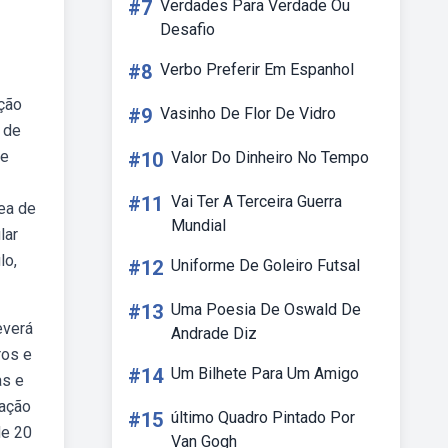
#7
Verdades Para Verdade Ou
Desafio
#8
Verbo Preferir Em Espanhol
ção
#9
Vasinho De Flor De Vidro
 de
de
#10
Valor Do Dinheiro No Tempo
#11
Vai Ter A Terceira Guerra
rea de
Mundial
lar
lo,
#12
Uniforme De Goleiro Futsal
#13
Uma Poesia De Oswald De
everá
Andrade Diz
ros e
#14
Um Bilhete Para Um Amigo
as e
ração
#15
último Quadro Pintado Por
de 20
Van Gogh