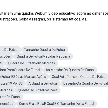
ltar em uma quadra. Webum vídeo educativo sobre as dimensõ
ustrações. Saiba as regras, os sistemas táticos, as.
a De Futsal
Tamanho Quadra De Futsal
osições
Quadra De FutsalMedidas Pequena
al
Quadra De FutsalSem Medidas
nima ParaQuadra De Futsal
As MedidasDa Quadra De Futsal
 Futsal ESão as Marcas Ações
Qual Foi aPrimeira Quadra De Futsal
utsal19 Por 30
A Quadra De Futsal
DesenhoDa Quadra De Futsal
 Medidas
Quadra De FutsalPosicoes
retaDe Futsal
imensões
Como Era a BolaE Qual E O Tamanho De La Futsal