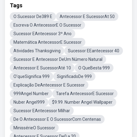
Tags
O Sucessor De389 E
Antecessor E SucessorAt 50
Escreva O AntecessorE O Sucessor
Sucessor EAntecessor 3º Ano
Matemática AntecessorE Sucessor
Atividades Thanksgiving
Sucessor EEantecessor 40
Sucessor E Antecessor DeUm Número Natural
Antecessor E SucessorAté 10
O QueBesta 999
O'queSignifica 999
SignificadoDe 999
Explicação DeAntecessor E Sucessor
999Angel Number
Tarefa AntecessorE Sucessor
Nuber Angel999
$9.99. Number Angel Wallpaper
Sucessor EAntecessor Milhar
De O Antecessor E O SucessorCom Centenas
MinissérieO Sucessor
Antecessor E Sucessor De0 a 20