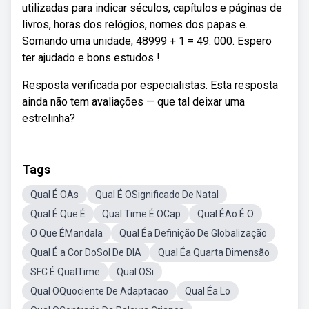
utilizadas para indicar séculos, capítulos e páginas de
livros, horas dos relógios, nomes dos papas e.
Somando uma unidade, 48999 + 1 = 49. 000. Espero
ter ajudado e bons estudos !
Resposta verificada por especialistas. Esta resposta
ainda não tem avaliações — que tal deixar uma
estrelinha?
Tags
Qual É OAs
Qual É OSignificado De Natal
Qual É Que É
Qual Time É OCap
Qual ÉAo É O
O Que ÉMandala
Qual Éa Definição De Globalização
Qual É a Cor DoSol De DIA
Qual Éa Quarta Dimensão
SFC É QualTime
Qual OSi
Qual OQuociente De Adaptacao
Qual Éa Lo