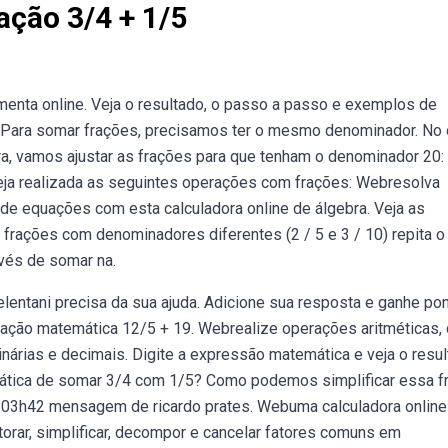
ação 3/4 + 1/5
enta online. Veja o resultado, o passo a passo e exemplos de
es. Para somar frações, precisamos ter o mesmo denominador. No
ra, vamos ajustar as frações para que tenham o denominador 20:
seja realizada as seguintes operações com frações: Webresolva
de equações com esta calculadora online de álgebra. Veja as
 frações com denominadores diferentes (2 / 5 e 3 / 10) repita o
nvés de somar na.
entani precisa da sua ajuda. Adicione sua resposta e ganhe pon
ação matemática 12/5 + 19. Webrealize operações aritméticas,
inárias e decimais. Digite a expressão matemática e veja o resu
emática de somar 3/4 com 1/5? Como podemos simplificar essa f
 03h42 mensagem de ricardo prates. Webuma calculadora online
orar, simplificar, decompor e cancelar fatores comuns em