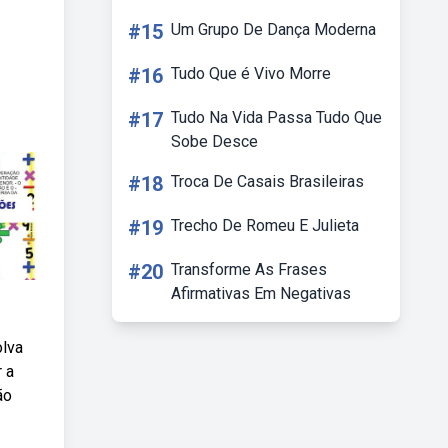
#15
Um Grupo De Dança Moderna
#16
Tudo Que é Vivo Morre
#17
Tudo Na Vida Passa Tudo Que
Sobe Desce
#18
Troca De Casais Brasileiras
#19
Trecho De Romeu E Julieta
#20
Transforme As Frases
Afirmativas Em Negativas
olva
 a
ão