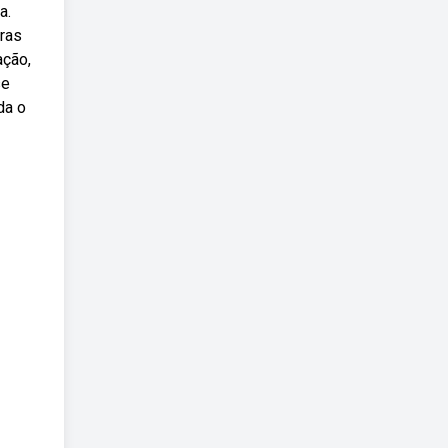
a.
ras
ação,
se
da o