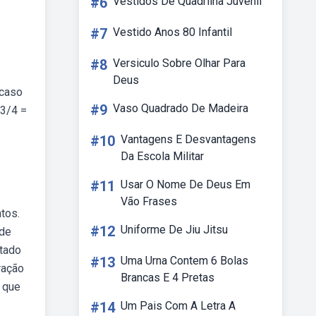
#6
Vestidos De Quadrilha Juvenil
#7
Vestido Anos 80 Infantil
#8
Versiculo Sobre Olhar Para
Deus
 caso
#9
Vaso Quadrado De Madeira
 3/4 =
#10
Vantagens E Desvantagens
Da Escola Militar
#11
Usar O Nome De Deus Em
Vão Frases
tos.
#12
Uniforme De Jiu Jitsu
 de
ltado
#13
Uma Urna Contem 6 Bolas
ração
Brancas E 4 Pretas
 que
#14
Um Pais Com A Letra A