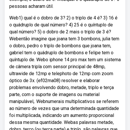
pessoas acharam útil.
Web1) qual é o dobro de 3? 2) o triplo de 4 é? 3) 16 é
o quádruplo de qual número? 4) 25 é o quíntuplo de
qual número? 5) o dobro de 2 mais o triplo de 3 é?
Webentão imagine que joana tem 3 bombons, julia tem
o dobro, pedro o triplo de bombons que joana tem,
gabriel tem o quádruplo de bombons e felipe tem o
quíntuplo de. Webo iphone 14 pro max tem um sistema
de câmera tripla com sensor principal de 48mp,
ultrawide de 12mp e telephoto de 12mp com zoom
óptico de 3x. (ef02ma08) resolver e elaborar
problemas envolvendo dobro, metade, triplo e terça
parte, com o suporte de imagens ou material
manipulável,. Webnumerais multiplicativos se referem
ao número de vezes que uma determinada quantidade
foi multiplicada, indicando um aumento proporcional
dessa mesma quantidade. Webas palavras metade,
dobro, terço (ou terça parte) e triplo, são palavras que