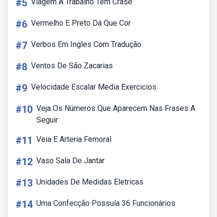
#5
Viagem A Trabalho Tem Crase
#6
Vermelho E Preto Dá Que Cor
#7
Verbos Em Ingles Com Tradução
#8
Ventos De São Zacarias
#9
Velocidade Escalar Media Exercicios
#10
Veja Os Números Que Aparecem Nas Frases A
Seguir
#11
Veia E Arteria Femoral
#12
Vaso Sala De Jantar
#13
Unidades De Medidas Eletricas
#14
Uma Confecção Possuía 36 Funcionários