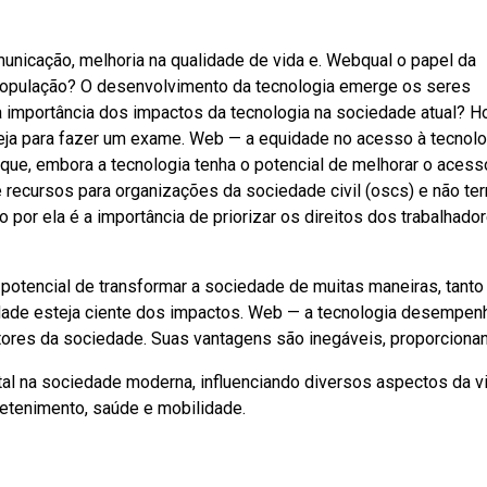
municação, melhoria na qualidade de vida e. Webqual o papel da
 população? O desenvolvimento da tecnologia emerge os seres
importância dos impactos da tecnologia na sociedade atual? Ho
eja para fazer um exame. Web — a equidade no acesso à tecnolo
 que, embora a tecnologia tenha o potencial de melhorar o acesso
 recursos para organizações da sociedade civil (oscs) e não te
or ela é a importância de priorizar os direitos dos trabalhado
 potencial de transformar a sociedade de muitas maneiras, tanto
edade esteja ciente dos impactos. Web — a tecnologia desempe
tores da sociedade. Suas vantagens são inegáveis, proporciona
 na sociedade moderna, influenciando diversos aspectos da v
retenimento, saúde e mobilidade.