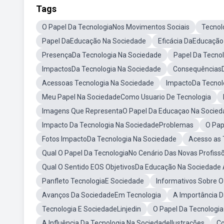
Tags
O Papel Da TecnologiaNos Movimentos Sociais
Tecnol
Papel DaEducação Na Sociedade
Eficácia DaEducação
PresençaDa Tecnologia Na Sociedade
Papel Da Tecno
ImpactosDa Tecnologia Na Sociedade
ConsequênciasD
Acessoas Tecnologia Na Sociedade
ImpactoDa Tecnol
Meu Papel Na SociedadeComo Usuario De Tecnologia
Imagens Que RepresentaO Papel Da Educaçao Na Socied
Impacto Da Tecnologia Na SociedadeProblemas
O Pap
Fotos ImpactoDa Tecnologia Na Sociedade
Acesso as 
Qual O Papel Da TecnologiaNo Cenário Das Novas Profiss
Qual O Sentido EOS ObjetivosDa Educação Na Sociedade 
Panfleto TecnologiaE Sociedade
Informativos Sobre 
Avanços Da SociedadeEm Tecnologia
A Importância D
Tecnologia E SociedadeLinjedin
O Papel Da Tecnologia 
A Influência Da Tecnologia Na SociedadeIlustrações
Co