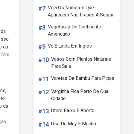
#7
Veja Os Números Que
Aparecem Nas Frases A Seguir
#8
Vegetacao Do Continente
 da
Americano
esso
#9
Vc E Linda Em Ingles
o da
e tem
#10
Vasos Com Plantas Naturais
Para Sala
#11
Varetas De Bambu Para Pipas
ns,
#12
Varginha Fica Perto De Qual
nto
Cidade
o da
#13
Utero Baixo E Aberto
ção
#14
Uso De Muy E Mucho