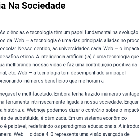
ia Na Sociedade
 As ciências e tecnologia têm um papel fundamental na evolução
s da. Web — a tecnologia é uma das principais aliadas no proc
escolar. Nesse sentido, as universidades cada. Web — o impact
desafios éticos. A inteligência artificial (ia) é uma tecnologia qu
ua melhorando nossas vidas e faz uma contribuição positiva na
arial, etc. Web — a tecnologia tem desempenhado um papel
rcionando inúmeros benefícios que melhoram a.
negável e multifacetado. Embora tenha trazido inúmeras vantage
a ferramenta intrinsecamente ligada à nossa sociedade. Enqua
 história, a. Webhoje podemos dizer o contrário sobre o impact
nvés de substituída, é otimizada. Em um sistema econômico
no é palpável, redefinindo os paradigmas educacionais. A introdu
neira. Web — cidade 4. 0 representa uma visão avançada de