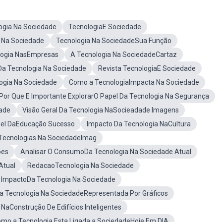
ogia Na Sociedade
TecnologiaE Sociedade
 Na Sociedade
Tecnologia Na SociedadeSua Função
logia NasEmpresas
A Tecnologia Na SociedadeCartaz
a Tecnologia Na Sociedade
Revista TecnologiaE Sociedade
ogia Na Sociedade
Como a TecnologiaImpacta Na Sociedade
Por Que E Importante ExplorarO Papel Da Tecnologia Na Segurança
ade
Visão Geral Da Tecnologia NaSocieadade Imagens
el DaEducação Sucesso
Impacto Da Tecnologia NaCultura
Tecnologias Na SociedadeImag
ões
Analisar O ConsumoDa Tecnologia Na Sociedade Atual
Atual
RedacaoTecnologia Na Sociedade
O ImpactoDa Tecnologia Na Sociedade
a Tecnologia Na SociedadeRepresentada Por Gráficos
NaConstrução De Edifícios Inteligentes
mo a Tecnologia Esta Ligada a SociedadeHoje Em DIA