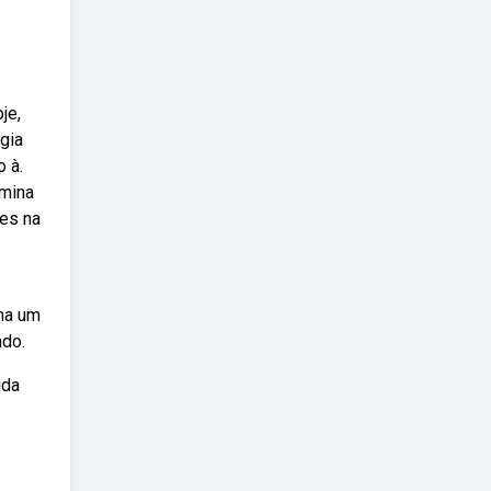
je,
gia
 à.
rmina
res na
nha um
ndo.
ida