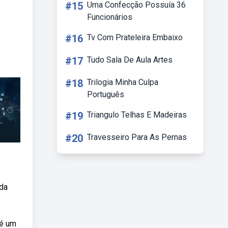
#15
Uma Confecção Possuía 36
Funcionários
#16
Tv Com Prateleira Embaixo
#17
Tudo Sala De Aula Artes
#18
Trilogia Minha Culpa
Português
#19
Triangulo Telhas E Madeiras
#20
Travesseiro Para As Pernas
 da
 é um