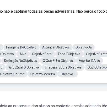
go não é capturar todas as peças adversárias. Não perca o foco 
s
Imagens DeObjetivo
AlcançarObjetivos
ObjetivoJa
 Objetivo
Alvo
ObjetivoGeral
Foco EObjetivo
ObjetivoDiret
Definição DeObjetivos
O Que ÉUm Objetivo
Acertar OAlvo
vo
WfotQual O Objetivo
Imagens SobreObjetivos
OqÉ Objetivo
 Objetivo DoCmn
ObjetivoComum
Objetivo1
leta ao progresso dos alunos no contexto escolar, adotando té