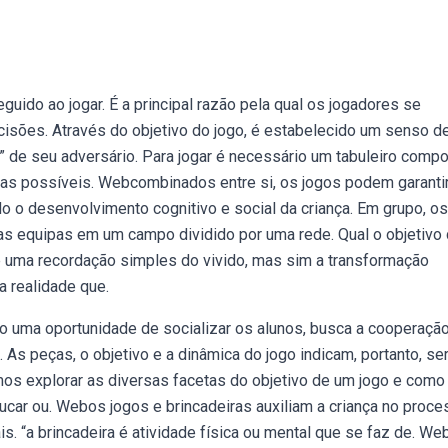
guido ao jogar. É a principal razão pela qual os jogadores se
cisões. Através do objetivo do jogo, é estabelecido um senso d
i” de seu adversário. Para jogar é necessário um tabuleiro comp
casas possíveis. Webcombinados entre si, os jogos podem garanti
o o desenvolvimento cognitivo e social da criança. Em grupo, os
uas equipas em um campo dividido por uma rede. Qual o objetivo
é uma recordação simples do vivido, mas sim a transformação
 realidade que.
o uma oportunidade de socializar os alunos, busca a cooperaçã
 As peças, o objetivo e a dinâmica do jogo indicam, portanto, se
os explorar as diversas facetas do objetivo de um jogo e como
ucar ou. Webos jogos e brincadeiras auxiliam a criança no proc
is. “a brincadeira é atividade física ou mental que se faz de. We