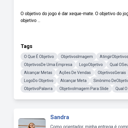
O objetivo do jogo é dar xeque-mate. O objetivo do jo
objetivo ...
Tags
O Que É Objetivo
ObjetivosImagem
AtingirObjetivo
ObjetivosDe Uma Empresa
LogoObjetivo
Qual OSeu
Alcançar Metas
Ações De Vendas
ObjetivosGerais
LogoDo Objetivo
Alcançar Meta
Sinônimo DeObjeti
ObjetivoPalavra
ObjetivoImagem Para Slide
Qual O
Sandra
Como orientador, minha entrega é comp