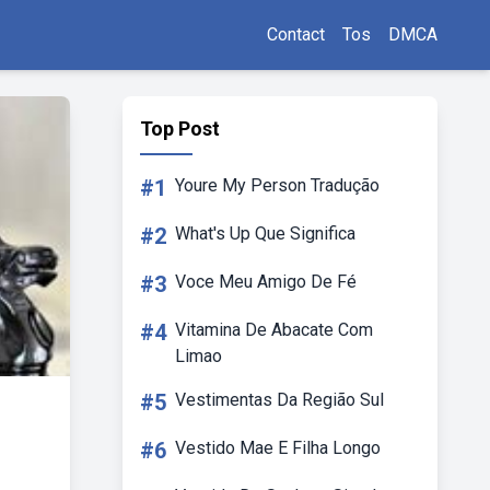
Contact
Tos
DMCA
Top Post
#1
Youre My Person Tradução
#2
What's Up Que Significa
#3
Voce Meu Amigo De Fé
#4
Vitamina De Abacate Com
Limao
#5
Vestimentas Da Região Sul
#6
Vestido Mae E Filha Longo