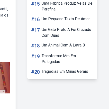
#15
Uma Fabrica Produz Velas De
ntil,
Parafina
ula os
#16
Um Pequeno Texto De Amor
#17
Um Gato Preto A Foi Cruzado
Com Duas
#18
Um Animal Com A Letra B
#19
Transformar Mm Em
Polegadas
#20
Tragédias Em Minas Gerais