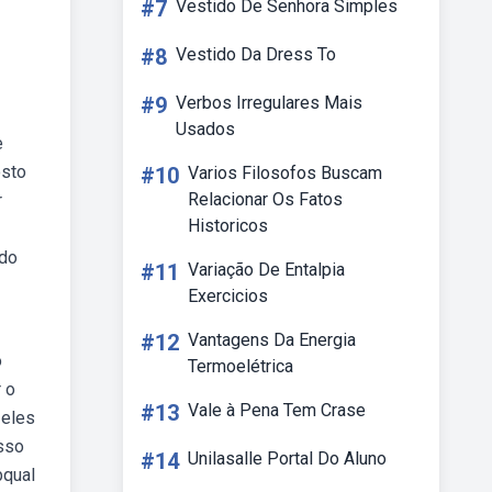
#7
Vestido De Senhora Simples
#8
Vestido Da Dress To
#9
Verbos Irregulares Mais
Usados
e
osto
#10
Varios Filosofos Buscam
Relacionar Os Fatos
r
Historicos
 do
#11
Variação De Entalpia
Exercicios
#12
Vantagens Da Energia
o
Termoelétrica
r o
#13
Vale à Pena Tem Crase
 eles
esso
#14
Unilasalle Portal Do Aluno
bqual