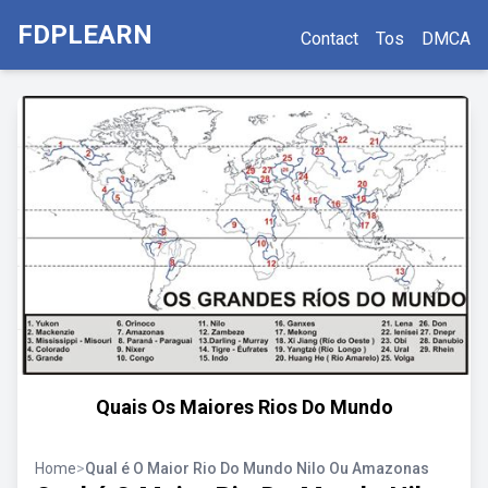
FDPLEARN
Contact
Tos
DMCA
Quais Os Maiores Rios Do Mundo
Home
>
Qual é O Maior Rio Do Mundo Nilo Ou Amazonas