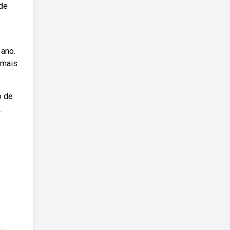
 de
 ano.
 mais
o de
.