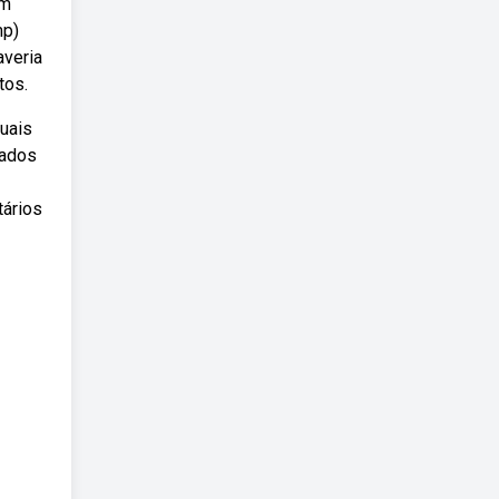
em
mp)
averia
tos.
quais
rados
tários