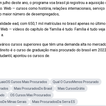
ulho deste ano, o programa voa brasil já registrou a aquisição
. Web — cursos como história, relações internacionais, serviço
m o maior número de desempregados;
dade ead, com 650,1 mil matrículas no brasil apenas no último
eb — vídeos do capítulo de 'família é tudo. Família é tudo veja
 a.
ários cursos superiores que têm uma demanda alta no mercad
ireito é o curso de graduação mais procurado do brasil em 2022
udantil, apontou os cursos de.
uaisOS Cursos Mais Procurados
Qual O CursoMenos Procurado
urados
Mais ProcuradosDo Brasil
Mais CursosGrátis
ado
OS Cursos Mas Procurados
osDe Minas Gerais
Mais ProcuradosDa Serra ES