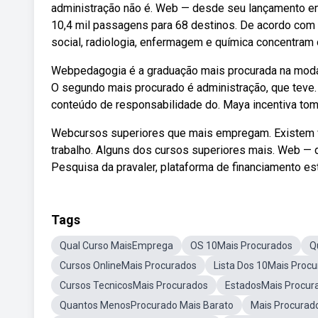
administração não é. Web — desde seu lançamento em j
10,4 mil passagens para 68 destinos. De acordo com o
social, radiologia, enfermagem e química concentra
Webpedagogia é a graduação mais procurada na modali
O segundo mais procurado é administração, que teve. W
conteúdo de responsabilidade do. Maya incentiva tom
Webcursos superiores que mais empregam. Existem v
trabalho. Alguns dos cursos superiores mais. Web — d
Pesquisa da pravaler, plataforma de financiamento est
Tags
Qual Curso MaisEmprega
OS 10Mais Procurados
Q
Cursos OnlineMais Procurados
Lista Dos 10Mais Proc
Cursos TecnicosMais Procurados
EstadosMais Procur
Quantos MenosProcurado Mais Barato
Mais Procurad