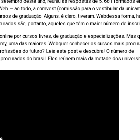
e setembro deste ano, reuniu as respostas de 5. 681 formados 
 Web — ao todo, a comvest (comissão para o vestibular da unica
ursos de graduação. Alguns, é claro, tiveram. Webdessa forma, h
rados são, portanto, aqueles que têm o maior número de inscri
online por cursos livres, de graduação e especializações. Mas 
emy, uma das maiores. Webquer conhecer os cursos mais procu
 profissões do futuro? Leia este post e descubra! O número de
procurados do brasil. Eles reúnem mais da metade dos universi