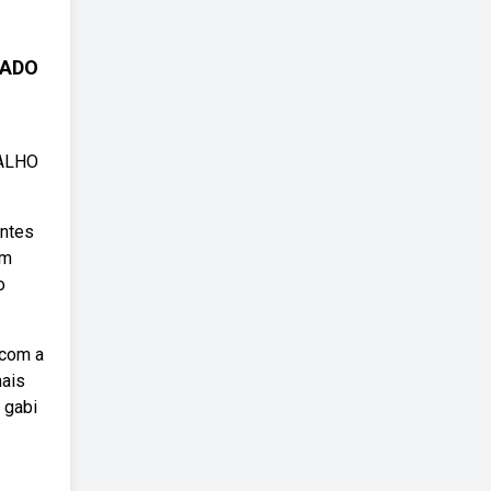
CADO
ALHO
Antes
em
o
 com a
mais
 gabi