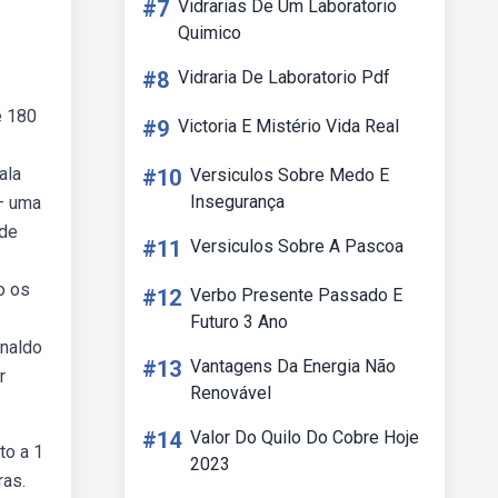
#7
Vidrarias De Um Laboratorio
Quimico
#8
Vidraria De Laboratorio Pdf
e 180
#9
Victoria E Mistério Vida Real
ala
#10
Versiculos Sobre Medo E
Insegurança
— uma
 de
#11
Versiculos Sobre A Pascoa
o os
#12
Verbo Presente Passado E
Futuro 3 Ano
rnaldo
#13
Vantagens Da Energia Não
r
Renovável
#14
Valor Do Quilo Do Cobre Hoje
to a 1
2023
ras.