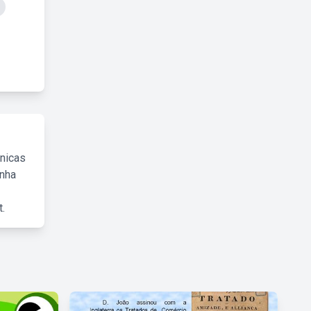
cnicas
inha
.