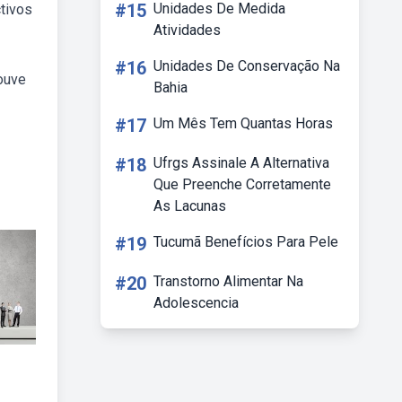
#15
Unidades De Medida
ctivos
Atividades
#16
Unidades De Conservação Na
ouve
Bahia
#17
Um Mês Tem Quantas Horas
#18
Ufrgs Assinale A Alternativa
Que Preenche Corretamente
As Lacunas
#19
Tucumã Benefícios Para Pele
#20
Transtorno Alimentar Na
Adolescencia