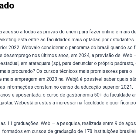
rado
a acesso a todas as provas do enem para fazer online e mais d
rketing está entre as faculdades mais optadas por estudantes
rior 2022. Webvale considerar o panorama do brasil quando se f
de desemprego nos últimos anos, em 2024, a previsão de. Web 
stadual, em araraquara (sp), para denunciar o próprio padrasto,
o mais procurado? Os cursos técnicos mais promissores para o
ue mais empregam em 2023 na. Webjá é possível saber quais sã
. as informações constam no censo da educação superior 2021,
6 anos e aposentada, o curso de gastronomia 50+ da faculdade a
star. Webestá prestes a ingressar na faculdade e quer ficar po
e as 11 graduações. Web — a pesquisa, realizada entre 9 de agos
1 formados em cursos de graduação de 178 instituições brasilei