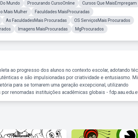
sDo Mundo
Procurando CursoOnline
Cursos Que MaisEmpregam
so Mais Mulher
Faculdades MaisProcuradas
As FaculdadesMais Procuradas
OS ServiçosMais Procurados
urados
Imagens MaisProcuradas
MgProcurados
leta ao progresso dos alunos no contexto escolar, adotando té
tênticas e são impulsionadas por criatividade e entusiasmo. M
etória para se tornarem uma geração excepcional, utilizando
 por renomadas instituições acadêmicas globais - fdp.aau.edu.et