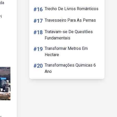
ada
#16
Trecho De Livros Românticos
i
#17
Travesseiro Para As Pernas
#18
Tratavam-se De Questões
Fundamentais
#19
Transformar Metros Em
Hectare
#20
Transformações Quimicas 6
Ano