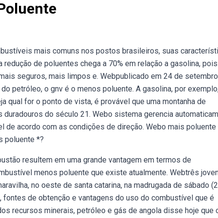
 Poluente
bustíveis mais comuns nos postos brasileiros, suas característ
 redução de poluentes chega a 70% em relação a gasolina, pois
s mais seguros, mais limpos e. Webpublicado em 24 de setembro
o petróleo, o gnv é o menos poluente. A gasolina, por exemplo,
a qual for o ponto de vista, é provável que uma montanha de
 duradouros do século 21. Webo sistema gerencia automatica
el de acordo com as condições de direção. Webo mais poluente
s poluente *?
mbustão resultem em uma grande vantagem em termos de
ombustível menos poluente que existe atualmente. Webtrês jove
avilha, no oeste de santa catarina, na madrugada de sábado (2
s, fontes de obtenção e vantagens do uso do combustível que é
os recursos minerais, petróleo e gás de angola disse hoje que 