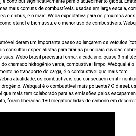
e contribui significativamente para o aquecimento global. Emiti
ormas mais comuns de combustíveis, usadas em larga escala, co
hões e ônibus, é o mais. Weba expectativa para os próximos anos
, como etanol e biomassa, e o menor uso de combustíveis. Webq
utomóvel deram um importante passo ao lançarem os veículos “tot
ic consultou especialistas para tirar as principais dúvidas sobr
s suas. Webo brasil precisará formar, a cada ano, quase 3 mil té
ão do chamado hidrogênio verde, combustível limpo. Webqual é o
lmente no transporte de carga, é o combustível que mais tem
ebna atualidade, os combustíveis que conseguem emitir nenhu
hidrogênio. Webqual é o combustível mais poluente? O diesel, u
ível que mais tem colaborado para as emissões pelos escapamen
o, foram liberadas 180 megatoneladas de carbono em decorrên