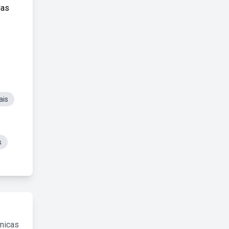
Mas
ais
s
cnicas