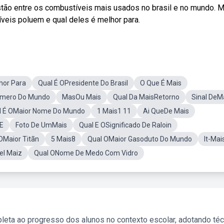
estão entre os combustíveis mais usados no brasil e no mundo. 
eis poluem e qual deles é melhor para.
hor Para
Qual É OPresidente Do Brasil
O Que É Mais
úmero Do Mundo
MasOu Mais
Qual Da MaisRetorno
Sinal DeM
l É OMaior Nome Do Mundo
1 Mais1 11
Ai QueDe Mais
E
Foto De UmMais
Qual E OSignificado De Raloin
OMaior Titãn
5 Mais8
Qual OMaior Gasoduto Do Mundo
It-Mai
el Maiz
Qual ONome De Medo Com Vidro
leta ao progresso dos alunos no contexto escolar, adotando té