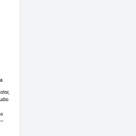
a.
otor,
udio
no
 —