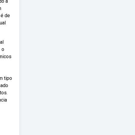
do a
m
 é de
ual
al
e o
cnicos
m tipo
sado
tos.
cia