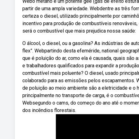
Webo metano é um potente gee (gás de efeito estufa) 
partir de uma ampla variedade. Webdentre as três f
certeza o diesel, utilizado principalmente por camin
incentivo para produção de combustíveis renováveis
será o combustível que mais prejudica nossa saúde:
O álcool, o diesel, ou a gasolina? As indústrias de a
flex”. Webpartindo desta efeméride, national geograph
que é poluição do ar, como ela é causada, quais são a
e trabalhadores qualificados para expandir a produç
combustível mais poluente? O diesel, usado principa
colaborado para as emissões pelos escapamentos. W
de poluição ao meio ambiente são a eletricidade e o 
principalmente no transporte de carga, é o combust
Websegundo o cams, do começo do ano até o moment
dos incêndios florestais.