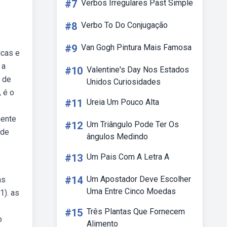
#7
Verbos Irregulares Past Simple
#8
Verbo To Do Conjugação
#9
Van Gogh Pintura Mais Famosa
icas e
 a
#10
Valentine's Day Nos Estados
 de
Unidos Curiosidades
 é o
#11
Ureia Um Pouco Alta
mente
#12
Um Triângulo Pode Ter Os
 de
ângulos Medindo
#13
Um Pais Com A Letra A
#14
Um Apostador Deve Escolher
ns
Uma Entre Cinco Moedas
1). as
#15
Três Plantas Que Fornecem
o
Alimento