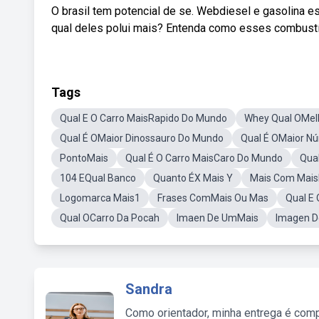
O brasil tem potencial de se. Webdiesel e gasolina 
qual deles polui mais? Entenda como esses combustív
Tags
Qual E O Carro MaisRapido Do Mundo
Whey Qual OMel
Qual É OMaior Dinossauro Do Mundo
Qual É OMaior N
PontoMais
Qual É O Carro MaisCaro Do Mundo
Qua
104 EQual Banco
Quanto ÉX Mais Y
Mais Com Mais
Logomarca Mais1
Frases ComMais Ou Mas
Qual E 
Qual OCarro Da Pocah
Imaen De UmMais
Imagen D
Sandra
Como orientador, minha entrega é comp