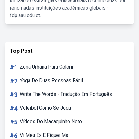
utilizando estratégias educacionais reconhecidas por
renomadas instituições acadêmicas globais -
fdp.aau.edu.et.
Top Post
#1
Zona Urbana Para Colorir
#2
Yoga De Duas Pessoas Fácil
#3
Write The Words - Tradução Em Português
#4
Voleibol Como Se Joga
#5
Vídeos Do Macaquinho Neto
#6
Vi Meu Ex E Fiquei Mal