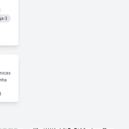
ga-3
cnicas
inha
.