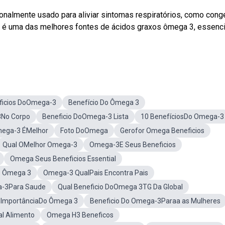
cionalmente usado para aliviar sintomas respiratórios, como con
ha é uma das melhores fontes de ácidos graxos ômega 3, essenc
ficios DoOmega-3
Benefício Do Ômega 3
3No Corpo
Beneficio DoOmega-3 Lista
10 BenefíciosDo Omega-3
mega-3 ÉMelhor
Foto DoOmega
Gerofor Omega Beneficios
Qual OMelhor Omega-3
Omega-3E Seus Beneficios
Omega Seus Beneficios Essential
o Ômega 3
Omega-3 QualPais Encontra Pais
a-3Para Saude
Qual Beneficio DoOmega 3TG Da Global
a ImportânciaDo Ômega 3
Beneficio Do Omega-3Paraa as Mulheres
l Alimento
Omega H3 Beneficos