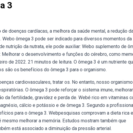
a 3
 de doenças cardíacas, a melhora da saúde mental, a redução d
 de. Webo ômega 3 pode ser indicado para diversos momentos da
 de nutrição da nutrata, ele pode auxiliar: Webo suplemento de 
ra: Melhorar o desenvolvimento e funções do cérebro, como memó
reiro de 2022. 21 minutos de leitura. O ômega 3 é um nutriente q
s são os benefícios do ômega 3 para o organismo.
doenças cardiovasculares, tratar os. No entanto, nosso organismo
spiratórias. O ômega 3 pode reforçar o sistema imune, melhorar
o da fertilidade, gravidez e perda de. Webé rico em vitaminas 
 magnésio, cálcio e potássio e de ômega 3. Segundo a profissional
efícios para o ômega 3. Webpesquisas comprovam a dieta rica 
 até mesmo melhorar a memória. Estudos mostram também que
bém está associado a diminuição da pressão arterial.