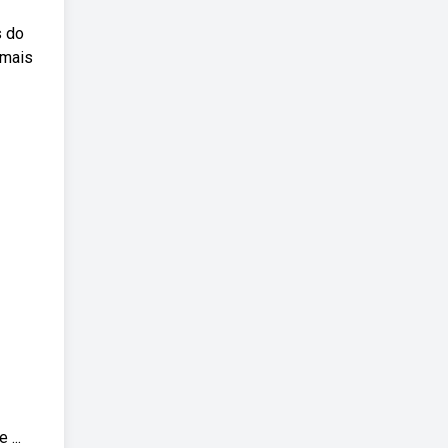
s do
 mais
...