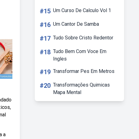
#15
Um Curso De Calculo Vol 1
#16
Um Cantor De Samba
#17
Tudo Sobre Cristo Redentor
#18
Tudo Bem Com Voce Em
Ingles
#19
Transformar Pes Em Metros
#20
Transformações Quimicas
Mapa Mental
ndado
xicos,
mal
a a