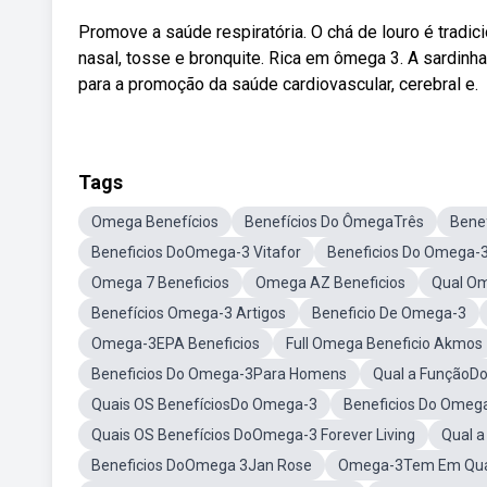
Promove a saúde respiratória. O chá de louro é tradi
nasal, tosse e bronquite. Rica em ômega 3. A sardin
para a promoção da saúde cardiovascular, cerebral e.
Tags
Omega Benefícios
Benefícios Do ÔmegaTrês
Bene
Beneficios DoOmega-3 Vitafor
Beneficios Do Omega-
Omega 7 Beneficios
Omega AZ Beneficios
Qual O
Benefícios Omega-3 Artigos
Beneficio De Omega-3
Omega-3EPA Beneficios
Full Omega Beneficio Akmos
Beneficios Do Omega-3Para Homens
Qual a FunçãoD
Quais OS BenefíciosDo Omega-3
Beneficios Do Omeg
Quais OS Benefícios DoOmega-3 Forever Living
Qual 
Beneficios DoOmega 3Jan Rose
Omega-3Tem Em Qua