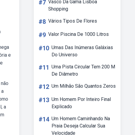
#7
Vasco Da Gama Lisboa
Shopping
#8
Vários Tipos De Flores
a
#9
Valor Piscina De 1000 Litros
ômega
#10
Umas Das Inúmeras Galáxias
Do Universo
ria e
ue
#11
Uma Pista Circular Tem 200 M
De Diâmetro
 não
#12
Um Milhão São Quantos Zeros
 a
como
#13
Um Homem Por Inteiro Final
Explicado
, a
em
#14
Um Homem Caminhando Na
Praia Deseja Calcular Sua
Velocidade