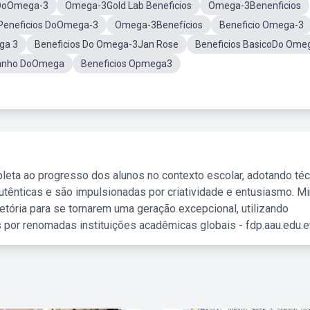
 DoOmega-3
Omega-3Gold Lab Beneficios
Omega-3Benenficios
Peneficios DoOmega-3
Omega-3Benefícios
Beneficio Omega-3
ga 3
Beneficios Do Omega-3Jan Rose
Beneficios BasicoDo Ome
anho DoOmega
Beneficios Opmega3
leta ao progresso dos alunos no contexto escolar, adotando té
tênticas e são impulsionadas por criatividade e entusiasmo. M
etória para se tornarem uma geração excepcional, utilizando
 por renomadas instituições acadêmicas globais - fdp.aau.edu.et