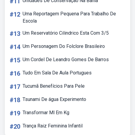
#11
Unidades De Conservação Na Bahia
#12
Uma Reportagem Pequena Para Trabalho De
Escola
#13
Um Reservatório Cilindrico Esta Com 3/5
#14
Um Personagem Do Folclore Brasileiro
#15
Um Cordel De Leandro Gomes De Barros
#16
Tudo Em Sala De Aula Portugues
#17
Tucumã Benefícios Para Pele
#18
Tsunami De água Experimento
#19
Transformar Ml Em Kg
#20
Trança Raiz Feminina Infantil