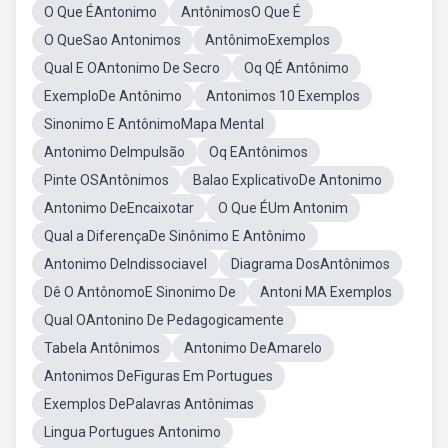
O Que ÉAntonimo
AntônimosO Que É
O QueSao Antonimos
AntônimoExemplos
Qual E OAntonimo De Secro
Oq QÉ Antônimo
ExemploDe Antônimo
Antonimos 10 Exemplos
Sinonimo E AntônimoMapa Mental
Antonimo DeImpulsão
Oq EAntônimos
Pinte OSAntônimos
Balao ExplicativoDe Antonimo
Antonimo DeEncaixotar
O Que ÉUm Antonim
Qual a DiferençaDe Sinônimo E Antônimo
Antonimo DeIndissociavel
Diagrama DosAntônimos
Dê O AntônomoE Sinonimo De
Antoni MA Exemplos
Qual OAntonino De Pedagogicamente
Tabela Antônimos
Antonimo DeAmarelo
Antonimos DeFiguras Em Portugues
Exemplos DePalavras Antônimas
Lingua Portugues Antonimo