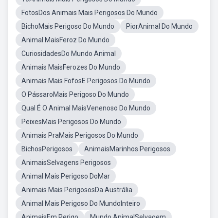
FotosDos Animais Mais Perigosos Do Mundo
BichoMais Perigoso Do Mundo
PiorAnimal Do Mundo
Animal MaisFeroz Do Mundo
CuriosidadesDo Mundo Animal
Animais MaisFerozes Do Mundo
Animais Mais FofosE Perigosos Do Mundo
O PássaroMais Perigoso Do Mundo
Qual É O Animal MaisVenenoso Do Mundo
PeixesMais Perigosos Do Mundo
Animais PraMais Perigosos Do Mundo
BichosPerigosos
AnimaisMarinhos Perigosos
AnimaisSelvagens Perigosos
Animal Mais Perigoso DoMar
Animais Mais PerigososDa Austrália
Animal Mais Perigoso Do MundoInteiro
AnimaisEm Perigo
Mundo AnimalSelvagem