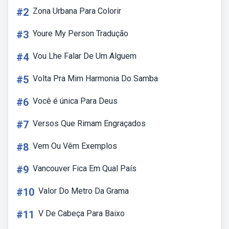
#2
Zona Urbana Para Colorir
#3
Youre My Person Tradução
#4
Vou Lhe Falar De Um Alguem
#5
Volta Pra Mim Harmonia Do Samba
#6
Você é única Para Deus
#7
Versos Que Rimam Engraçados
#8
Vem Ou Vêm Exemplos
#9
Vancouver Fica Em Qual País
#10
Valor Do Metro Da Grama
#11
V De Cabeça Para Baixo