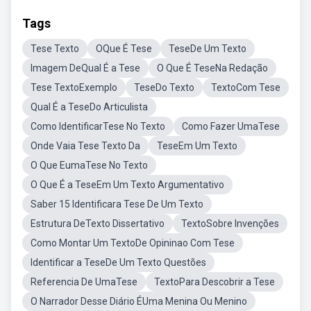
Tags
Tese Texto
OQue É Tese
TeseDe Um Texto
Imagem DeQual É a Tese
O Que É TeseNa Redação
Tese TextoExemplo
TeseDo Texto
TextoCom Tese
Qual É a TeseDo Articulista
Como IdentificarTese No Texto
Como Fazer UmaTese
Onde Vaia Tese Texto Da
TeseEm Um Texto
O Que EumaTese No Texto
O Que É a TeseEm Um Texto Argumentativo
Saber 15 Identificara Tese De Um Texto
Estrutura DeTexto Dissertativo
TextoSobre Invenções
Como Montar Um TextoDe Opininao Com Tese
Identificar a TeseDe Um Texto Questões
Referencia De UmaTese
TextoPara Descobrir a Tese
O Narrador Desse Diário ÉUma Menina Ou Menino