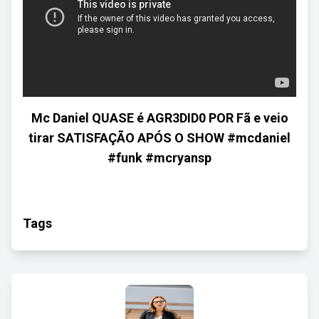
Mc Daniel QUASE é AGR3DID0 POR Fã e veio
tirar SATISFAÇÃO APÓS O SHOW #mcdaniel
#funk #mcryansp
Tags