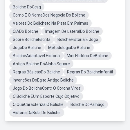
Boliche DoCcsq
Como É O NomeDos Negocio Do Boliche
Valores Do Bolicheto Na Pista Em Palmas
CIADo Boliche
Imagem De LateralDo Boliche
Sobre BolicheEscrita
BolicheHistoria E Jogo
JogoDo Boliche
MetodologiaDo Boliche
BolicheAdaptavel Historia
Mini História DeBoliche
Antigo Boliche DoAlpha Square
Regras BásicasDo Boliche
Regras Do BolicheInfantil
Invenções DoEgito Antigo Boliche
Jogo Do BolicheContr O Corona Viros
O Boliche ÉUm Esporte Cujo Objetivo
O QueCaracteriza O Boliche
Boliche DoPalhaço
Historia DaBola De Boliche