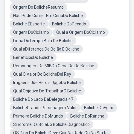
Origem Do BolicheResumo
Não Pode Comer Em CimaDo Boliche
Boliche ÉEsporte
Boliche DoPecado
Origem DoCiclismo
Qual a Origem DoCiclismo
Linha DoTempo Bola De Boliche
Qual aDiferença De Bolão E Boliche
BenefíciosDo Boliche
Personagem Do MIBDa Cena Do Do Boliche
Qual O Valor Do BolicheDel Rey
Imgaens Jde Herois JpgoDo Boliche
Qual Objetivo De TrabalharO Boliche
Boliche Do Lado DaDelegacia 47
BolicheGrande Personagem Valor
Boliche DoEgito
Primeiro Boliche DoMundo
Boliche DoRancho
Sindrome Da BolaDo Boliche Diagnostico
OS Pino Do BolicheDeve Cair Na Rede Ou Na Sexta