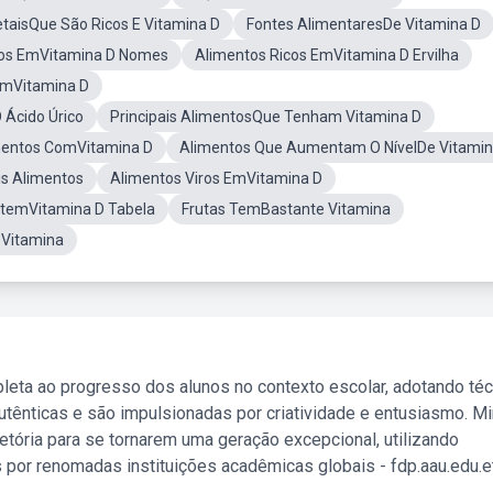
taisQue São Ricos E Vitamina D
Fontes AlimentaresDe Vitamina D
cos EmVitamina D Nomes
Alimentos Ricos EmVitamina D Ervilha
EmVitamina D
 Ácido Úrico
Principais AlimentosQue Tenham Vitamina D
mentos ComVitamina D
Alimentos Que Aumentam O NívelDe Vitamin
s Alimentos
Alimentos Viros EmVitamina D
temVitamina D Tabela
Frutas TemBastante Vitamina
 Vitamina
leta ao progresso dos alunos no contexto escolar, adotando té
tênticas e são impulsionadas por criatividade e entusiasmo. M
etória para se tornarem uma geração excepcional, utilizando
 por renomadas instituições acadêmicas globais - fdp.aau.edu.et