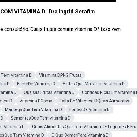
OM VITAMINA D | Dra Ingrid Serafim
 consultório. Quais frutas contem vitamina D? Isso vem
e Tem Vitamina D
Vitamina DPNG Frutas
ina D
FonteDe Vitamina D
Frutas Que MaisTem Vitamina D
tamina D
Quaisas Frutas Vitamina D
Comidas Ricas EmVitamina 
mina D
Vitamina DGoma
Falta De Vitamina DQuais Alimentos
MantegaQue Tem Vitamina D
FontesDe Vitamina D
 D
SementesQue Tem Vitamina D
 Vitamina D
Quais Alimentos Que Tem Vitamina DE Legumes E Fru
tosQue Tem Vitamina D
O Que ComerPara Vitamina D