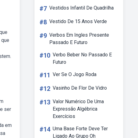
#7
Vestidos Infantil De Quadrilha
#8
Vestido De 15 Anos Verde
 que
#9
Verbos Em Ingles Presente
d que
Passado E Futuro
#10
Verbo Beber No Passado E
stem.
Futuro
#11
Ver Se O Jogo Roda
#12
Vasinho De Flor De Vidro
em
#13
Valor Numérico De Uma
Expressão Algébrica
de ser
Exercícios
ada em
#14
Uma Base Forte Deve Ter
ssa
Ligado Ao Grupo Oh