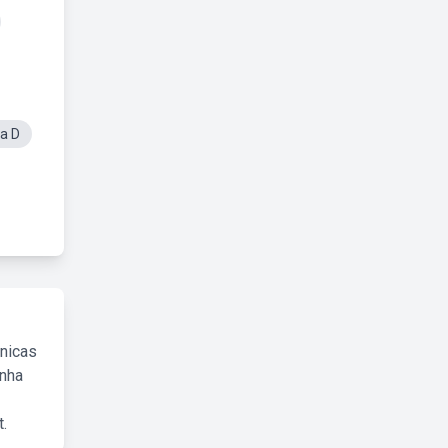
a D
cnicas
inha
.