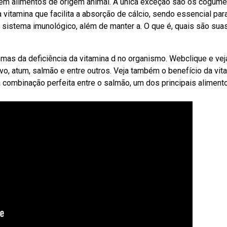
em alimentos de origem animal. A única exceção são os cogume
itamina que facilita a absorção de cálcio, sendo essencial par
 o sistema imunológico, além de manter a. O que é, quais são sua
omas da deficiência da vitamina d no organismo. Webclique e vej
o, atum, salmão e entre outros. Veja também o benefício da vit
ombinação perfeita entre o salmão, um dos principais aliment