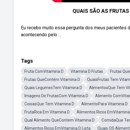
QUAIS SÃO AS FRUTAS C
Eu recebo muito essa pergunta dos meus pacientes de
acontecendo pelo ...
Tags
Fruta ComVitamina D
Vitamina D Frutas
Frutas Qu
Frutas QueContém Vitamina D
QuaisFrutas Tem Vitam
Quais LegumesTem Vitamina D
AlimentosQue Tem Vi
Imagens De FrutasCom Vitamina D
Alimento ComVita
CoisasQue Tem Vitamina D
AlimentoPara Vitamina D
FrutaRica Em Vitamina D
Alimentos Ricos EmVitamina
Qual Alimento QueContem Vitamina D
ComidaQue Tem
Alimentos Ricos EmVitamina D Lista
Quais OS Alimen