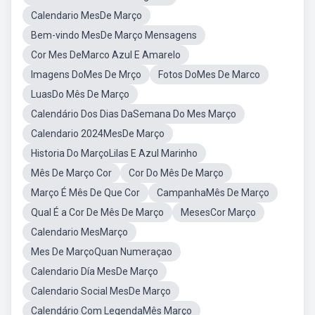
Calendario MesDe Março
Bem-vindo MesDe Março Mensagens
Cor Mes DeMarco Azul E Amarelo
Imagens DoMes De Mrço
Fotos DoMes De Marco
LuasDo Mês De Março
Calendário Dos Dias DaSemana Do Mes Março
Calendario 2024MesDe Março
Historia Do MarçoLilas E Azul Marinho
Mês De Março Cor
Cor Do Mês De Março
Março É Mês De Que Cor
CampanhaMês De Março
Qual É a Cor De Mês De Março
MesesCor Março
Calendario MesMarço
Mes De MarçoQuan Numeraçao
Calendario Día MesDe Março
Calendario Social MesDe Março
Calendário Com LegendaMês Março