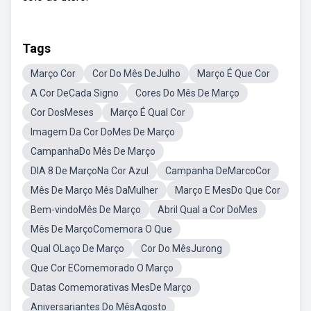
Tags
Março Cor
Cor Do Mês DeJulho
Março É Que Cor
A Cor DeCada Signo
Cores Do Mês De Março
Cor DosMeses
Março É Qual Cor
Imagem Da Cor DoMes De Março
CampanhaDo Mês De Março
DIA 8 De MarçoNa Cor Azul
Campanha DeMarcoCor
Mês De Março Mês DaMulher
Março E MesDo Que Cor
Bem-vindoMês De Março
Abril Qual a Cor DoMes
Mês De MarçoComemora O Que
Qual OLaço De Março
Cor Do MêsJurong
Que Cor EComemorado O Março
Datas Comemorativas MesDe Março
Aniversariantes Do MêsAgosto