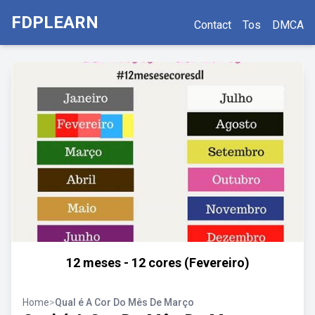
FDPLEARN
Contact
Tos
DMCA
12 meses - 12 cores (Fevereiro)
Home
>
Qual é A Cor Do Mês De Março