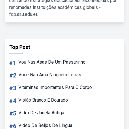
utilizando estratégias educacionais reconhecidas por
renomadas instituições acadêmicas globais -
fdp.aau.edu.et.
Top Post
#1
Vou Nas Asas De Um Passarinho
#2
Você Não Ama Ninguém Letras
#3
Vitaminas Importantes Para O Corpo
#4
Violão Branco E Dourado
#5
Vidro De Janela Antiga
#6
Video De Beijos De Lingua