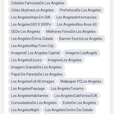
Cidades FamosasDe Los Angeles
Cities SkylinesLos Angeles
PrefeituraDe Los Angeles
Los AngelesHoje Em DIA
Los AngelesInformacoes
Los Angeles500 X 500Px
Los AngelesNos Anos 60
SEDe Los Angeles
Melhores FotosDe Los Angeles
Los Angeles ÉUma Cidade
Banner EscritoLos Angeles
Los AngelesWay From City
ImagensE Los Angeles Capital
Imagens LosAngels
Los AngelesEscuro
ImagnesLos Angeles
Imagem GrandeDe Los Angeles
Papel De ParedeDe Los Angeles
Los AngelesFull HD Images
Wallpaper PCLos Angeles
Los AngelesPaysage
Los AngelesTurismo
Los AngelesHabitantes
Los AngelesCalifórnia EUA
CuriosidadesDe Los Angeles
EstiloDe Los Angeles
Los AngelesNight
Los AngelesCentro Da Cidade