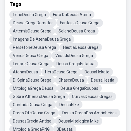
Tags
IreneDeusa Grega
Foto DaDeusa Atena
Deusa GregaDemeter
FantasiaDeusa Grega
ArtemisDeusa Grega
SeleneDeusa Grega
Imagens De AtenaDeusa Grega
PerséfoneDeusa Grega
HéstiaDeusa Grega
VênusDeusa Grega
VestidoDeusa Grega
LenoreDeusa Grega
Deusa GregaEstatua
AtenasDeusa
HeraDeusa Grega
DeusaHekate
Di SpinaDeusa Grega
ChascaDeusa
DeusaHestia
MitologiaGrega Deusa
Deusa GregaRoupas
Sobre Athena'sDeusa Grega
CurvasDeusas Gregas
CantadaDeusa Grega
DeusaNike
Grego OfcDeusa Grega
Deusa GregaDos Amrinheiros
DeusasGrecia Antiga
DeusaMitologica Miké
Mitologia GregaPNG
3Deusas