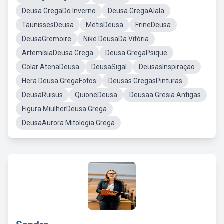
Deusa GregaDo Inverno
Deusa GregaAlala
TaunissesDeusa
MetisDeusa
FrineDeusa
DeusaGremoire
Nike DeusaDa Vitória
ArtemísiaDeusa Grega
Deusa GregaPsique
Colar AtenaDeusa
DeusaSigal
DeusasInspiraçao
Hera Deusa GregaFotos
Deusas GregasPinturas
DeusaRuisus
QuioneDeusa
Deusaa Gresia Antigas
Figura MiulherDeusa Grega
DeusaAurora Mitologia Grega