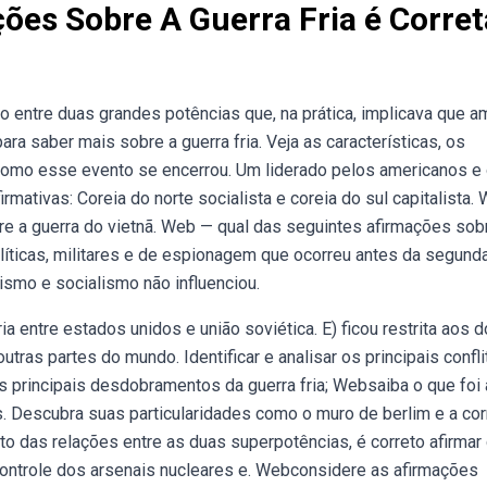
ões Sobre A Guerra Fria é Corret
rio entre duas grandes potências que, na prática, implicava que 
a saber mais sobre a guerra fria. Veja as características, os
como esse evento se encerrou. Um liderado pelos americanos e 
irmativas: Coreia do norte socialista e coreia do sul capitalista.
re a guerra do vietnã. Web — qual das seguintes afirmações sob
olíticas, militares e de espionagem que ocorreu antes da segund
lismo e socialismo não influenciou.
a entre estados unidos e união soviética. E) ficou restrita aos d
tras partes do mundo. Identificar e analisar os principais confl
 os principais desdobramentos da guerra fria; Websaiba o que foi 
ss. Descubra suas particularidades como o muro de berlim e a cor
das relações entre as duas superpotências, é correto afirmar 
controle dos arsenais nucleares e. Webconsidere as afirmações