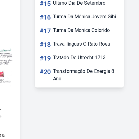
#15
Ultimo Dia De Setembro
#16
Turma Da Mônica Jovem Gibi
#17
Turma Da Monica Colorido
#18
Trava-línguas O Rato Roeu
#19
Tratado De Utrecht 1713
#20
Transformação De Energia 8
Ano
.
,
s a