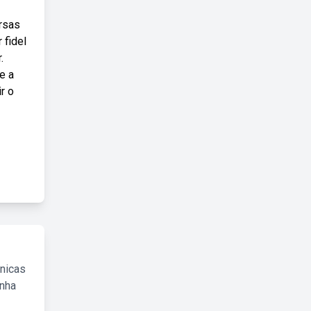
ersas
 fidel
.
e a
ir o
cnicas
inha