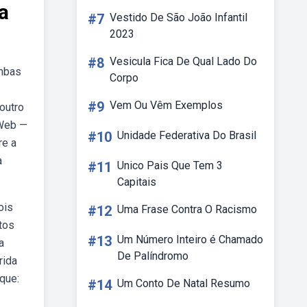
a
#7
Vestido De São João Infantil
2023
#8
Vesicula Fica De Qual Lado Do
ambas
Corpo
#9
Vem Ou Vêm Exemplos
outro
 Web —
#10
Unidade Federativa Do Brasil
re a
a
#11
Unico Pais Que Tem 3
Capitais
ois
#12
Uma Frase Contra O Racismo
itos
#13
Um Número Inteiro é Chamado
a
De Palíndromo
rida
que:
#14
Um Conto De Natal Resumo