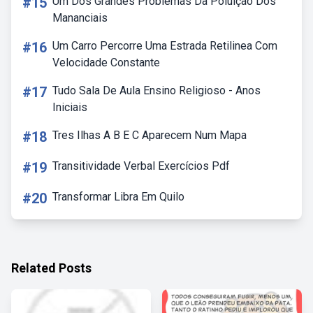
#15
Um Dos Grandes Problemas Da Poluição Dos
Mananciais
#16
Um Carro Percorre Uma Estrada Retilinea Com
Velocidade Constante
#17
Tudo Sala De Aula Ensino Religioso - Anos
Iniciais
#18
Tres Ilhas A B E C Aparecem Num Mapa
#19
Transitividade Verbal Exercícios Pdf
#20
Transformar Libra Em Quilo
Related Posts