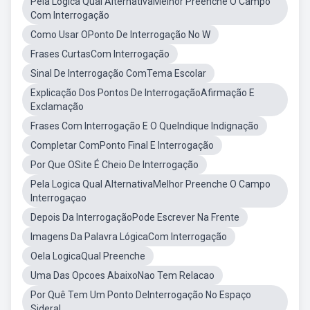
Pela Logica Qual AlternativaMelhor Preenche O Campo
Com Interrogação
Como Usar OPonto De Interrogação No W
Frases CurtasCom Interrogação
Sinal De Interrogação ComTema Escolar
Explicação Dos Pontos De InterrogaçãoAfirmação E
Exclamação
Frases Com Interrogação E O QueIndique Indignação
Completar ComPonto Final E Interrogação
Por Que OSite É Cheio De Interrogação
Pela Logica Qual AlternativaMelhor Preenche O Campo
Interrogaçao
Depois Da InterrogaçãoPode Escrever Na Frente
Imagens Da Palavra LógicaCom Interrogação
Oela LogicaQual Preenche
Uma Das Opcoes AbaixoNao Tem Relacao
Por Quê Tem Um Ponto DeInterrogação No Espaço
Sideral