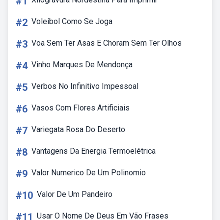
#1
#2
Voleibol Como Se Joga
#3
Voa Sem Ter Asas E Choram Sem Ter Olhos
#4
Vinho Marques De Mendonça
#5
Verbos No Infinitivo Impessoal
#6
Vasos Com Flores Artificiais
#7
Variegata Rosa Do Deserto
#8
Vantagens Da Energia Termoelétrica
#9
Valor Numerico De Um Polinomio
#10
Valor De Um Pandeiro
#11
Usar O Nome De Deus Em Vão Frases