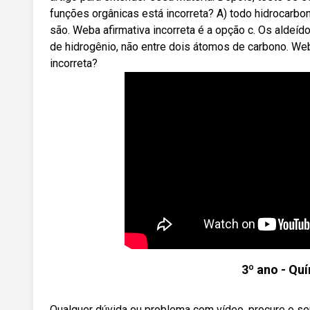
funções orgânicas está incorreta? A) todo hidrocarbo
são. Weba afirmativa incorreta é a opção c. Os alde
de hidrogênio, não entre dois átomos de carbono. Web
incorreta?
3º ano - Quí
Qualquer dúvida ou problema com vídeo, procure o se