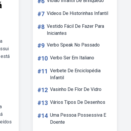
#6
Violão Infantil De Brinquedo
á
#7
Videos De Historinhas Infantil
#8
Vestido Fácil De Fazer Para
Iniciantes
ra
#9
Verbo Speak No Passado
ossui
 está
#10
Verbo Ser Em Italiano
#11
Verbete De Enciclopédia
Infantil
#12
Vasinho De Flor De Vidro
#13
Vários Tipos De Desenhos
a
tá
#14
Uma Pessoa Possessiva E
deídos
Doente