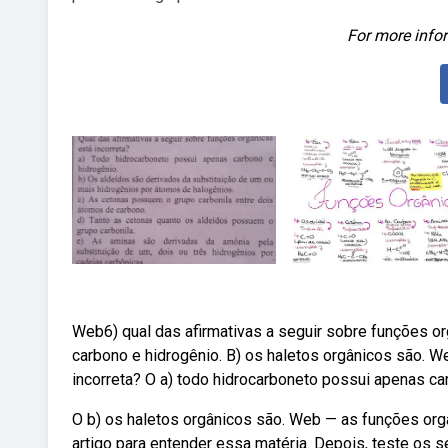
For more infor
Web6) qual das afirmativas a seguir sobre funções or
carbono e hidrogênio. B) os haletos orgânicos são. W
incorreta? O a) todo hidrocarboneto possui apenas ca
O b) os haletos orgânicos são. Web — as funções org
artigo para entender essa matéria. Depois, teste os 