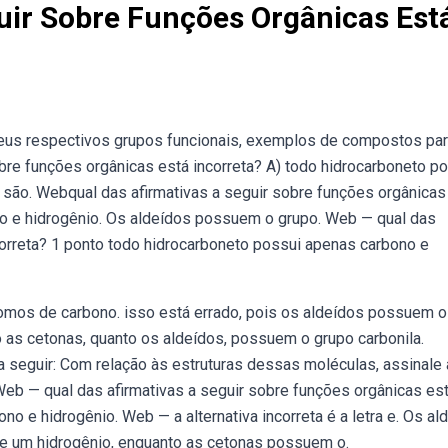
uir Sobre Funções Orgânicas Est
seus respectivos grupos funcionais, exemplos de compostos pa
obre funções orgânicas está incorreta? A) todo hidrocarboneto p
 são. Webqual das afirmativas a seguir sobre funções orgânicas
no e hidrogênio. Os aldeídos possuem o grupo. Web — qual das
correta? 1 ponto todo hidrocarboneto possui apenas carbono e
omos de carbono. isso está errado, pois os aldeídos possuem o
o as cetonas, quanto os aldeídos, possuem o grupo carbonila.
 seguir: Com relação às estruturas dessas moléculas, assinale 
. Web — qual das afirmativas a seguir sobre funções orgânicas es
no e hidrogênio. Web — a alternativa incorreta é a letra e. Os al
e um hidrogênio, enquanto as cetonas possuem o.