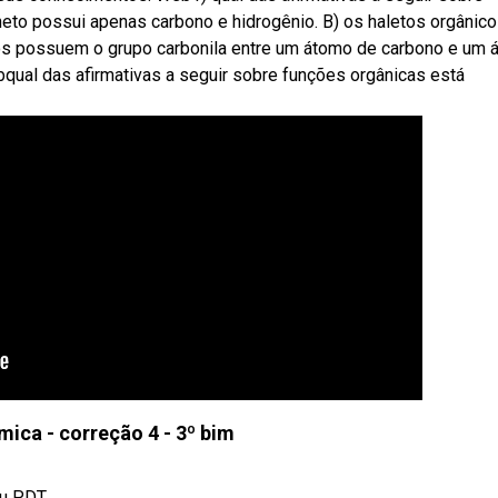
neto possui apenas carbono e hidrogênio. B) os haletos orgânic
ídos possuem o grupo carbonila entre um átomo de carbono e um
qual das afirmativas a seguir sobre funções orgânicas está
mica - correção 4 - 3º bim
u PDT.