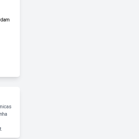
ordam
cnicas
inha
.