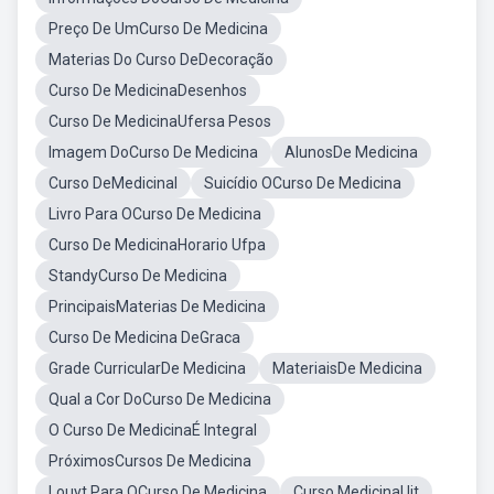
Preço De UmCurso De Medicina
Materias Do Curso DeDecoração
Curso De MedicinaDesenhos
Curso De MedicinaUfersa Pesos
Imagem DoCurso De Medicina
AlunosDe Medicina
Curso DeMedicinal
Suicídio OCurso De Medicina
Livro Para OCurso De Medicina
Curso De MedicinaHorario Ufpa
StandyCurso De Medicina
PrincipaisMaterias De Medicina
Curso De Medicina DeGraca
Grade CurricularDe Medicina
MateriaisDe Medicina
Qual a Cor DoCurso De Medicina
O Curso De MedicinaÉ Integral
PróximosCursos De Medicina
Louyt Para OCurso De Medicina
Curso MedicinaUit