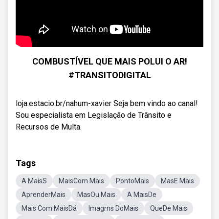
COMBUSTÍVEL QUE MAIS POLUI O AR!
#TRANSITODIGITAL
loja.estacio.br/nahum-xavier Seja bem vindo ao canal!
Sou especialista em Legislação de Trânsito e
Recursos de Multa.
Tags
A MaisS
MaisCom Mais
PontoMais
MasE Mais
AprenderMais
MasOu Mais
A MaisDe
Mais Com MaisDá
Imagrns DoMais
QueDe Mais