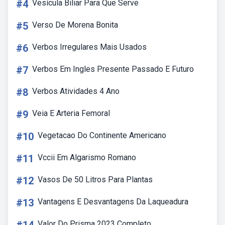
#4
Vesícula Biliar Para Que Serve
#5
Verso De Morena Bonita
#6
Verbos Irregulares Mais Usados
#7
Verbos Em Ingles Presente Passado E Futuro
#8
Verbos Atividades 4 Ano
#9
Veia E Arteria Femoral
#10
Vegetacao Do Continente Americano
#11
Vccii Em Algarismo Romano
#12
Vasos De 50 Litros Para Plantas
#13
Vantagens E Desvantagens Da Laqueadura
Valor Do Prisma 2023 Completo