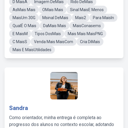
D MaisA
Imagem DeMais
Rido DeMais
AsMais Mais
OMais Mais
Sinal MaisE Menos
MaisUm 30G
Msinal DeMais
Mais2
Para MaisIn
QualÉ O Mais
DaMais Mais
MaisConasems
E MaisM
Tipos DosMais
Mais Mais MaisPNG
C MaisS
Venda Mais MaisCom
Cria DiMais
Mais E MaisUtilidades
Sandra
Como orientador, minha entrega é completa ao
progresso dos alunos no contexto escolar, adotando