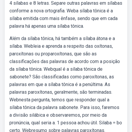
4 sílabas e 8 letras. Separe outras palavras em sílabas
conforme a nova ortografia. Weba sílaba tônica é a
sílaba emitida com mais ênfase, sendo que em cada
palavra há apenas uma sílaba tônica.
Além da sílaba tônica, há também a sílaba átona e a
sílaba. Webleia e aprenda a respeito das oxítonas,
paroxítonas ou proparoxítonas, que são as
classificações das palavras de acordo com a posição
da sílaba tônica. Webqual é a sílaba tônica de
sabonete? São classificadas como paroxítonas, as
palavras em que a sílaba tônica é a penúltima. As
palavras paroxítonas, geralmente, são terminadas.
Webnesta pergunta, temos que responder qual a
sílaba tônica da palavra sabonete. Para isso, faremos
a divisão silábica e observaremos, por meio da
pronúncia, qual seria a. 1 pessoa achou útil. Silaba = bo
certo. Webresumo sobre palavras paroxítonas.