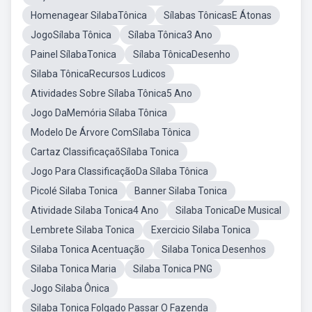
Homenagear SilabaTônica
Sílabas TônicasE Átonas
JogoSílaba Tônica
Sílaba Tônica3 Ano
Painel SílabaTonica
Sílaba TônicaDesenho
Silaba TônicaRecursos Ludicos
Atividades Sobre Sílaba Tônica5 Ano
Jogo DaMemória Sílaba Tônica
Modelo De Árvore ComSílaba Tônica
Cartaz ClassificaçaõSílaba Tonica
Jogo Para ClassificaçãoDa Sílaba Tônica
Picolé Silaba Tonica
Banner Silaba Tonica
Atividade Silaba Tonica4 Ano
Silaba TonicaDe Musical
Lembrete Silaba Tonica
Exercicio Silaba Tonica
Silaba Tonica Acentuação
Silaba Tonica Desenhos
Silaba Tonica Maria
Silaba Tonica PNG
Jogo Silaba Ônica
Silaba Tonica Folgado Passar O Fazenda