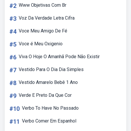
#2
Www Objetivas Com Br
#3
Voz Da Verdade Letra Cifra
#4
Voce Meu Amigo De Fé
#5
Voce é Meu Oxigenio
#6
Viva O Hoje O Amanhã Pode Não Existir
#7
Vestido Para O Dia Dia Simples
#8
Vestido Amarelo Bebê 1 Ano
#9
Verde E Preto Da Que Cor
#10
Verbo To Have No Passado
#11
Verbo Comer Em Espanhol