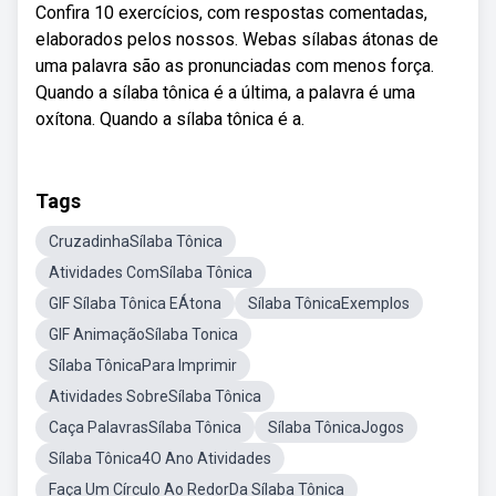
Confira 10 exercícios, com respostas comentadas,
elaborados pelos nossos. Webas sílabas átonas de
uma palavra são as pronunciadas com menos força.
Quando a sílaba tônica é a última, a palavra é uma
oxítona. Quando a sílaba tônica é a.
Tags
CruzadinhaSílaba Tônica
Atividades ComSílaba Tônica
GIF Sílaba Tônica EÁtona
Sílaba TônicaExemplos
GIF AnimaçãoSílaba Tonica
Sílaba TônicaPara Imprimir
Atividades SobreSílaba Tônica
Caça PalavrasSílaba Tônica
Sílaba TônicaJogos
Sílaba Tônica4O Ano Atividades
Faça Um Círculo Ao RedorDa Sílaba Tônica