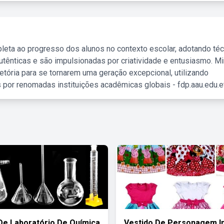
leta ao progresso dos alunos no contexto escolar, adotando té
tênticas e são impulsionadas por criatividade e entusiasmo. M
etória para se tornarem uma geração excepcional, utilizando
 por renomadas instituições acadêmicas globais - fdp.aau.edu.et
 De Laboratório De Química
Vestido De Personagem In