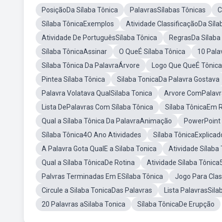
PosiçãoDa Sílaba Tônica
PalavrasSílabas Tônicas
C
Sílaba TônicaExemplos
Atividade ClassificaçãoDa Síla
Atividade De PortuguêsSílaba Tônica
RegrasDa Sílaba
Sílaba TônicaAssinar
O QueÉ Sílaba Tônica
10 Pala
Sílaba Tônica Da PalavraÁrvore
Logo Que QueÉ Tônica
Pintea Sílaba Tônica
Silaba TonicaDa Palavra Gostava
Palavra Volatava QualSilaba Tonica
Arvore ComPalavr
Lista DePalavras Com Sílaba Tônica
Sílaba TônicaEm 
Qual a Sílaba Tônica Da PalavraAnimação
PowerPoint 
Sílaba Tônica4O Ano Atividades
Sílaba TônicaExplic
A Palavra Gota QualE a Silaba Tonica
Atividade Sílaba
Qual a Sílaba TônicaDe Rotina
Atividade Sílaba Tônica
Palvras Terminadas Em ESílaba Tônica
Jogo Para Clas
Circule a Silaba TonicaDas Palavras
Lista PalavrasSila
20 Palavras aSilaba Tonica
Sílaba TônicaDe Erupção