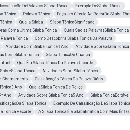
lassificação DePalavras Sílaba Tônica
Exemplo DeSílaba Tônica
ba Tônica
Palavra Tônica
Faça Um Círculo Ao RedorDa Sílaba Tôn
 Tônica
Qual a Sílaba
Sílaba TônicaSignificado
vras Coma Última Sílaba Tônica
Quais Sao as PalavrasSilaba Tonica
 Palavra Tônica
Como Descobrira Sílaba Tônica Da Palavra
Atividade Com Sílaba Tônica4 Ano
Atividade SobreSílaba Tônica
as Com Sílaba Tônica
Sílaba TônicaDe Criança
Rafael
Qual É a Sílaba Tônica Da PalavraRecorde
SobreSílaba Tônica
Atividades SobreSílaba Tônica
ado Chamamento
Classificação Tônica Da PalavraDiário
 Tônica3 Ano
Qual aSilaba Tonica De Roliço
5º Ano
Atividade Sobre Sílaba Tônica5 Ano
Sílaba TônicaEditável
sificaçãoDa Sílaba Tônica
Exemplo De Calssificação DeSílaba Tônic
ba Tonica Recorte
A Sílaba Tônica É a SílabaEmitida Com Mais Ênfa