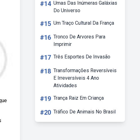
#14
Umas Das Inúmeras Galáxias
Do Universo
#15
Um Traço Cultural Da França
#16
Tronco De Arvores Para
Imprimir
#17
Três Esportes De Invasão
#18
Transformações Reversíveis
E Irreversíveis 4 Ano
Atividades
#19
Trança Raiz Em Criança
 que
#20
Tráfico De Animais No Brasil
s