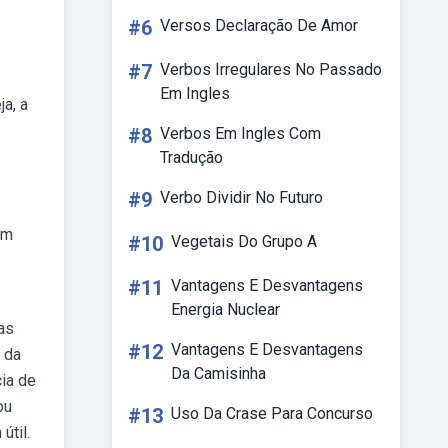
#6
Versos Declaração De Amor
#7
Verbos Irregulares No Passado
Em Ingles
a, a
#8
Verbos Em Ingles Com
Tradução
#9
Verbo Dividir No Futuro
em
#10
Vegetais Do Grupo A
#11
Vantagens E Desvantagens
Energia Nuclear
as
#12
Vantagens E Desvantagens
 da
Da Camisinha
cia de
ou
#13
Uso Da Crase Para Concurso
útil.