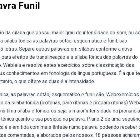
avra Funil
o da sílaba que possui maior grau de intensidade do som, ou sej
 sílaba tônica as palavras sótão, esquemático e funil, são
 5 letras. Separe outras palavras em sílabas conforme a nova
a para efeitos de translineação e a sílaba tónica das palavras do
ão. Webleia e resolva estes exercícios sobre classificação das
seus conhecimentos em fonologia da língua portuguesa. É a que t
tanto, o que difere as duas é a intensidade.
nica, as palavras sótão, esquemático e funil são. Webexercícios
o da sílaba tônica (oxítonas, paroxítonas e proparoxítonas) Web
ltima sílaba é tônica, ou seja, a maior intensidade na pronúncia
a tônica quanto a sua posição na palavra. Plano 2 de uma sequên
ica é a emitida com mais ênfase numa palavra, podendo receber 
ostas comentadas, elaborados pelos nossos. 18 pessoas acharam 