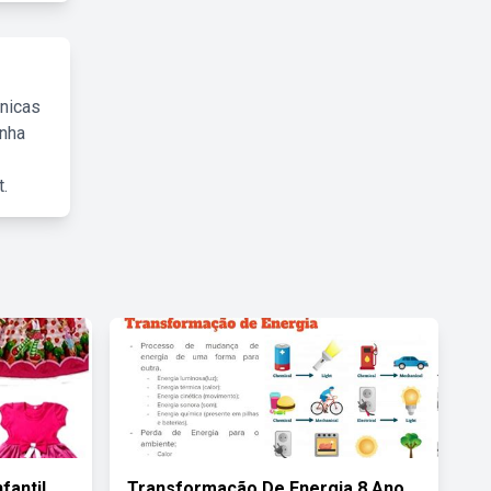
cnicas
inha
.
fantil
Transformação De Energia 8 Ano