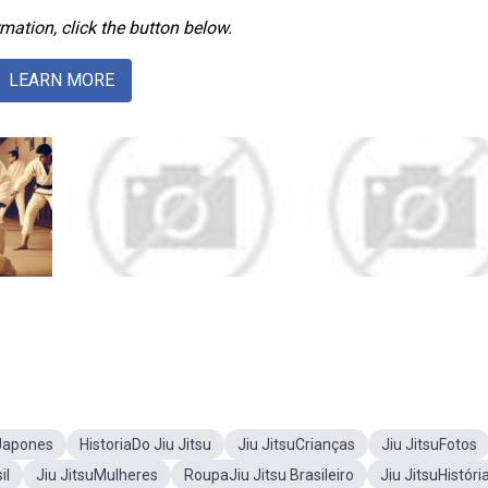
mation, click the button below.
LEARN MORE
uJapones
HistoriaDo Jiu Jitsu
Jiu JitsuCrianças
Jiu JitsuFotos
il
Jiu JitsuMulheres
RoupaJiu Jitsu Brasileiro
Jiu JitsuHistóri