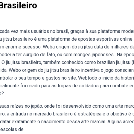
Brasileiro
 cada vez mais usuários no brasil, graças à sua plataforma mode
u jitsu brasileiro é uma plataforma de apostas esportivas online
um enorme sucesso. Weba origem do jiu jitsu data de milhares d
 poderia ter surgido de fato, ou com monges japoneses,. Na époc
 jiu jitsu brasileiro, também conhecido como brazilian jiu jitsu (b
ida. Webo origem do jiu jitsu brasileiro incentiva o jogo conscien
rolar o seu tempo e gastos no site. Webtodo o inicio da histor
nicialmente foi criado para as tropas de soldados para combate e
o?
m suas raízes no japão, onde foi desenvolvido como uma arte marc
ro, a entrada no mercado brasileiro é estratégica e o objetivo é 
il datar exatamente o nascimento dessa arte marcial. Alguns acre
 escolas de.