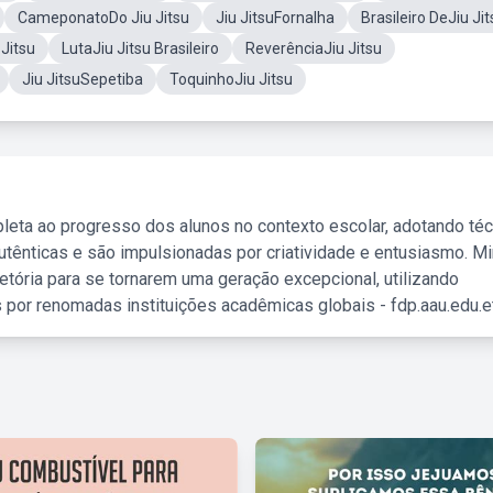
CameponatoDo Jiu Jitsu
Jiu JitsuFornalha
Brasileiro DeJiu Jit
 Jitsu
LutaJiu Jitsu Brasileiro
ReverênciaJiu Jitsu
Jiu JitsuSepetiba
ToquinhoJiu Jitsu
leta ao progresso dos alunos no contexto escolar, adotando té
tênticas e são impulsionadas por criatividade e entusiasmo. M
etória para se tornarem uma geração excepcional, utilizando
 por renomadas instituições acadêmicas globais - fdp.aau.edu.et