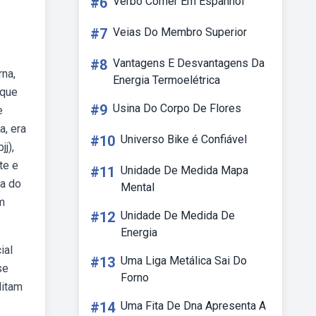
#6
Verbo Comer Em Espanhol
#7
Veias Do Membro Superior
#8
Vantagens E Desvantagens Da
rna,
Energia Termoelétrica
 que
#9
Usina Do Corpo De Flores
e
a, era
#10
Universo Bike é Confiável
jj),
te e
#11
Unidade De Medida Mapa
ia do
Mental
m
#12
Unidade De Medida De
Energia
ial
#13
Uma Liga Metálica Sai Do
se
Forno
ditam
#14
Uma Fita De Dna Apresenta A