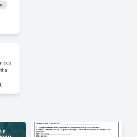
su
cnicas
inha
.