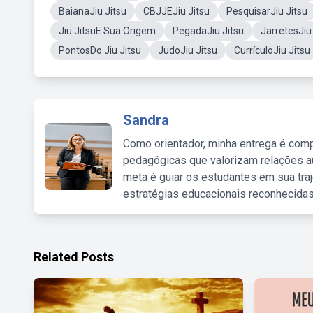
BaianaJiu Jitsu
CBJJEJiu Jitsu
PesquisarJiu Jitsu
Jiu JitsuE Sua Origem
PegadaJiu Jitsu
JarretesJiu
PontosDo Jiu Jitsu
JudoJiu Jitsu
CurrículoJiu Jitsu
Sandra
Como orientador, minha entrega é comp
pedagógicas que valorizam relações au
meta é guiar os estudantes em sua traj
estratégias educacionais reconhecidas
Related Posts