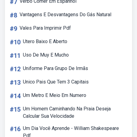
#7
Verbo Comer Em Espanhol
#8
Vantagens E Desvantagens Do Gás Natural
#9
Vales Para Imprimir Pdf
#10
Utero Baixo E Aberto
#11
Uso De Muy E Mucho
#12
Uniforme Para Grupo De Irmãs
#13
Unico Pais Que Tem 3 Capitais
#14
Um Metro E Meio Em Numero
#15
Um Homem Caminhando Na Praia Deseja
Calcular Sua Velocidade
#16
Um Dia Você Aprende - William Shakespeare
Pdf