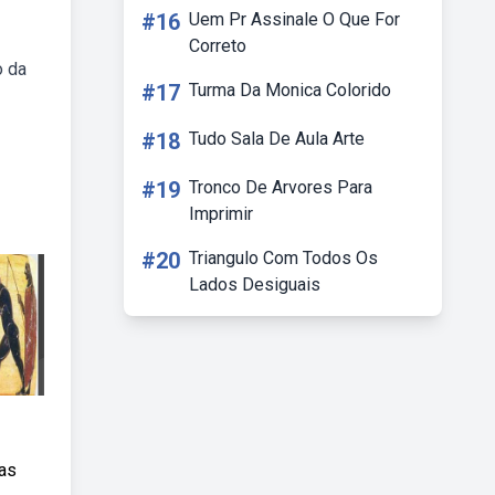
#16
Uem Pr Assinale O Que For
Correto
o da
#17
Turma Da Monica Colorido
#18
Tudo Sala De Aula Arte
#19
Tronco De Arvores Para
Imprimir
#20
Triangulo Com Todos Os
Lados Desiguais
nas