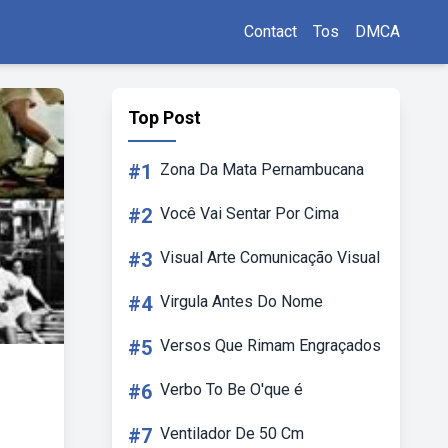
Contact
Tos
DMCA
Top Post
#1
Zona Da Mata Pernambucana
#2
Você Vai Sentar Por Cima
#3
Visual Arte Comunicação Visual
#4
Virgula Antes Do Nome
#5
Versos Que Rimam Engraçados
#6
Verbo To Be O'que é
#7
Ventilador De 50 Cm