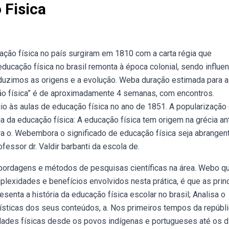
 Fisica
ação física no país surgiram em 1810 com a carta régia que
ducação física no brasil remonta à época colonial, sendo influe
oduzimos as origens e a evolução. Weba duração estimada para a
ção física” é de aproximadamente 4 semanas, com encontros.
cio às aulas de educação física no ano de 1851. A popularização
 da educação física: A educação física tem origem na grécia ant
ara o. Webembora o significado de educação física seja abrangent
fessor dr. Valdir barbanti da escola de.
abordagens e métodos de pesquisas científicas na área. Webo q
lexidades e benefícios envolvidos nesta prática, é que as prin
enta a história da educação física escolar no brasil; Analisa o
terísticas dos seus conteúdos, a. Nos primeiros tempos da repúbl
idades físicas desde os povos indígenas e portugueses até os d