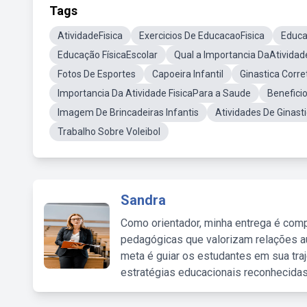
Tags
AtividadeFisica
Exercicios De EducacaoFisica
Educa
Educação FísicaEscolar
Qual a Importancia DaAtividade
Fotos De Esportes
Capoeira Infantil
Ginastica Corre
Importancia Da Atividade FisicaPara a Saude
Beneficio
Imagem De Brincadeiras Infantis
Atividades De Ginasti
Trabalho Sobre Voleibol
Sandra
Como orientador, minha entrega é comp
pedagógicas que valorizam relações au
meta é guiar os estudantes em sua traj
estratégias educacionais reconhecidas