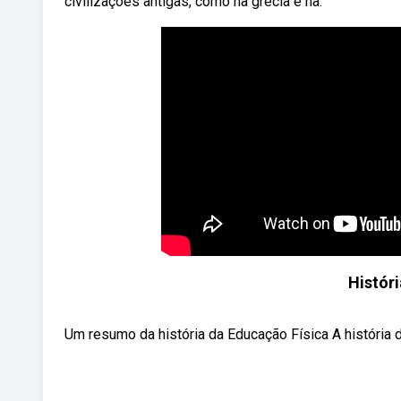
civilizações antigas, como na grécia e na.
Histór
Um resumo da história da Educação Física A história 