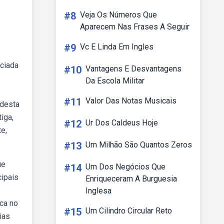
#8
Veja Os Números Que
Aparecem Nas Frases A Seguir
#9
Vc E Linda Em Ingles
nciada
#10
Vantagens E Desvantagens
Da Escola Militar
#11
Valor Das Notas Musicais
 desta
iga,
#12
Ur Dos Caldeus Hoje
e,
#13
Um Milhão São Quantos Zeros
ue
#14
Um Dos Negócios Que
cipais
Enriqueceram A Burguesia
Inglesa
ica no
#15
Um Cilindro Circular Reto
ias