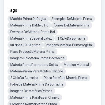
Tags
Matéria-Prima DaRegua
Exemplos DeMateria Prima
Materia Prima DaMeio Fio
Ícones DeMateria Prima
Exemplo DeMatéria-Prima Boi
Materia PrimaVegetal Latex
1 CicloDa Borracha
Kit Npas 100 Aprima
Imagens Matéria-PrimaVegetal
Placa ProduçãoMateria Prima
Imagem DeMateria Prima Bocrracha
Materia PrimaPermetrina Solida
Metalon Material
Matéria-Prima ParaMolde's Silicone
2 CicloDa Borracha
Placa EstoQue Materia Prima
FotosDa Materia Prima Da Borracha
Imagens De MatériasPrimas
Materia Prima ParaFazer Chinelo
Forminha NormalMateria Prima