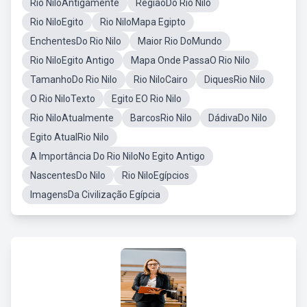
Rio NiloAntigamente
RegiãoDo Rio Nilo
Rio NiloEgito
Rio NiloMapa Egipto
EnchentesDo Rio Nilo
Maior Rio DoMundo
Rio NiloEgito Antigo
Mapa Onde PassaO Rio Nilo
TamanhoDo Rio Nilo
Rio NiloCairo
DiquesRio Nilo
O Rio NiloTexto
Egito EO Rio Nilo
Rio NiloAtualmente
BarcosRio Nilo
DádivaDo Nilo
Egito AtualRio Nilo
A Importância Do Rio NiloNo Egito Antigo
NascentesDo Nilo
Rio NiloEgípcios
ImagensDa Civilização Egípcia