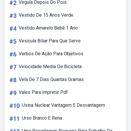
#2
Virgula Depois Do Pois
#3
Vestido De 15 Anos Verde
#4
Vestido Amarelo Bebê 1 Ano
#5
Vesícula Biliar Para Que Serve
#6
Verbos De Ação Para Objetivos
#7
Velocidade Media De Bicicleta
#8
Vela De 7 Dias Quantas Gramas
#9
Vales Para Imprimir Pdf
#10
Usina Nuclear Vantagem E Desvantagem
#11
Urso Branco E Rena
Uma Reportagem Pequena Para Trabalho De