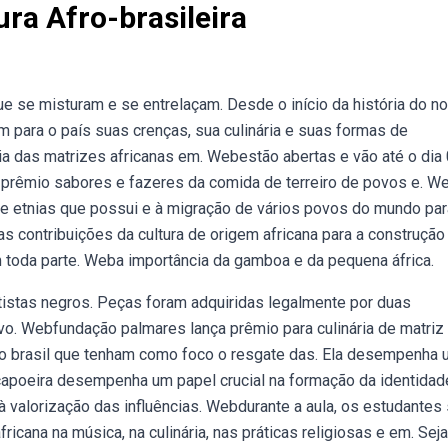
ra Afro-brasileira
e se misturam e se entrelaçam. Desde o início da história do n
 para o país suas crenças, sua culinária e suas formas de
cia das matrizes africanas em. Webestão abertas e vão até o dia
do prêmio sabores e fazeres da comida de terreiro de povos e. W
 de etnias que possui e à migração de vários povos do mundo par
as contribuições da cultura de origem africana para a construção
m toda parte. Weba importância da gamboa e da pequena áfrica.
istas negros. Peças foram adquiridas legalmente por duas
o. Webfundação palmares lança prêmio para culinária de matriz
ais do brasil que tenham como foco o resgate das. Ela desempenha
capoeira desempenha um papel crucial na formação da identidad
 à valorização das influências. Webdurante a aula, os estudantes
fricana na música, na culinária, nas práticas religiosas e em. Sej