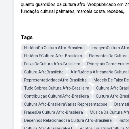
quanto guardiões da cultura afro. Webpublicado em 24
fundação cultural palmares, marcela costa, recebeu,.
Tags
HistóriaDa Cultura Afro-Brasileira
ImagemCultura Afro-
História ECultura Afro-Brasileira
ElementosDa Cultura A
Faixa DeCultura Afro-Brasileira
Principais Caracteristi
Cultura AfroBrasileiro
A Influência AfricanaNa Cultura 
RepresentatividadeAfro-Brasileira
Modelo De Faixa DeC
Tudo Sobrea Cultura Afro-Brasileira
Cultura Afro Brasi
Contribuiçao CulturalAfro-Brasileira
Cultura Afro-Bras
Cultura Afro-BrasileiraVarias Representacose
Dramati
FrasesDa Cultura Afro-Brasileira
Música Da Cultura Afr
Desenhos Relacionadosa Cultura Afro-Brasileira
Histó
Cultura Afro-BrasileiraPPT
Pontos TurísticosCultura Af