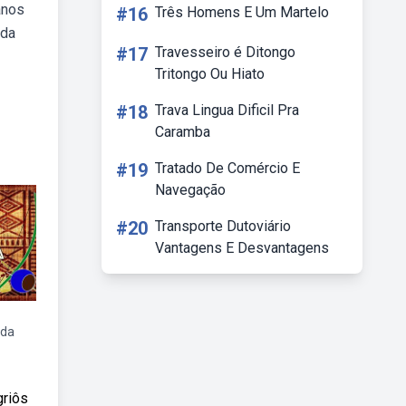
anos
#16
Três Homens E Um Martelo
 da
#17
Travesseiro é Ditongo
Tritongo Ou Hiato
#18
Trava Lingua Dificil Pra
Caramba
#19
Tratado De Comércio E
Navegação
#20
Transporte Dutoviário
Vantagens E Desvantagens
 da
griôs