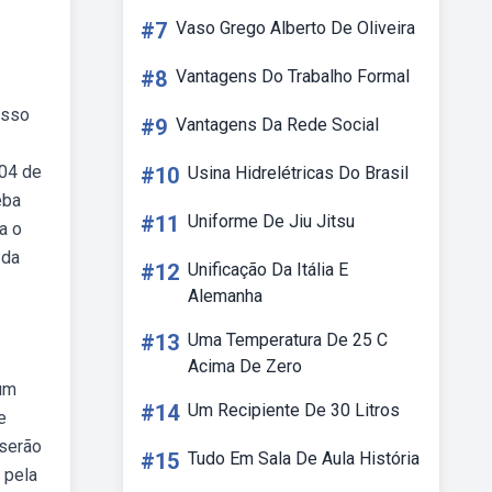
#7
Vaso Grego Alberto De Oliveira
#8
Vantagens Do Trabalho Formal
osso
#9
Vantagens Da Rede Social
 04 de
#10
Usina Hidrelétricas Do Brasil
eba
#11
Uniforme De Jiu Jitsu
a o
 da
#12
Unificação Da Itália E
Alemanha
#13
Uma Temperatura De 25 C
Acima De Zero
 um
#14
Um Recipiente De 30 Litros
e
 serão
#15
Tudo Em Sala De Aula História
a pela