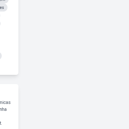
mes
cnicas
inha
.