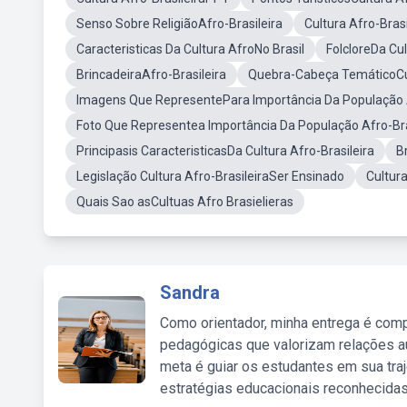
Senso Sobre ReligiãoAfro-Brasileira
Cultura Afro-Brasi
Caracteristicas Da Cultura AfroNo Brasil
FolcloreDa Cul
BrincadeiraAfro-Brasileira
Quebra-Cabeça TemáticoCul
Imagens Que RepresentePara Importância Da População A
Foto Que Representea Importância Da População Afro-Bra
Principasis CaracteristicasDa Cultura Afro-Brasileira
B
Legislação Cultura Afro-BrasileiraSer Ensinado
Cultura
Quais Sao asCultuas Afro Brasielieras
Sandra
Como orientador, minha entrega é comp
pedagógicas que valorizam relações au
meta é guiar os estudantes em sua traj
estratégias educacionais reconhecidas