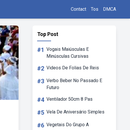
Contact
Tos
DMCA
Top Post
#1
Vogais Maiúsculas E
Minúsculas Cursivas
#2
Videos De Folias De Reis
#3
Verbo Beber No Passado E
Futuro
#4
Ventilador 50cm 8 Pas
#5
Vela De Aniversário Simples
#6
Vegetais Do Grupo A