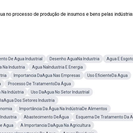
ua no processo de produção de insumos e bens pelas indústria
nto De Agua Industrial
Desenho AguaNa Industria
Agua E Esgot
 Na Industria
Agua NaIndustria E Energia
tria
Importancia DaAgua Nas Empresas
Uso EficienteDa Agua
a
Processo De TratamentoDa Água
 Na Indústria
Uso DaAgua No Setor Industrial
DaAgua Dos Setores Industria
onomia
Importância Da Água Na IndústriaDe Alimentos
Industria
Abastecimento DeÁgua
Esquema De Tratamento Da 
De Agua
A Importancia DaAgua Na Agricultura