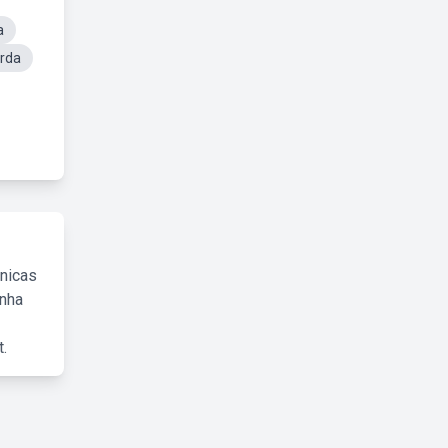
a
rda
cnicas
inha
.