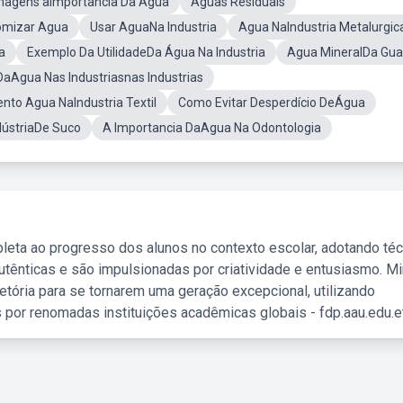
magens aImportancia Da Agua
Aguas Residuais
omizar Agua
Usar AguaNa Industria
Agua NaIndustria Metalurgic
a
Exemplo Da UtilidadeDa Água Na Industria
Agua MineralDa Gua
DaAgua Nas Industriasnas Industrias
nto Agua NaIndustria Textil
Como Evitar Desperdício DeÁgua
dústriaDe Suco
A Importancia DaAgua Na Odontologia
leta ao progresso dos alunos no contexto escolar, adotando té
tênticas e são impulsionadas por criatividade e entusiasmo. M
etória para se tornarem uma geração excepcional, utilizando
 por renomadas instituições acadêmicas globais - fdp.aau.edu.et