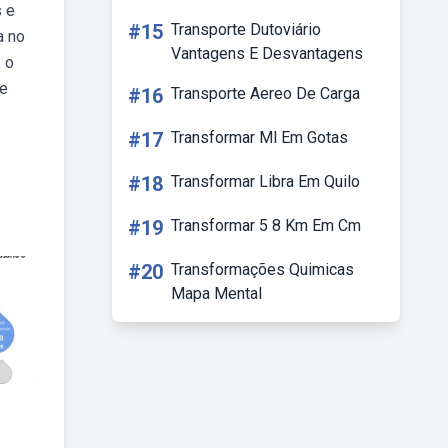
s e
#15
Transporte Dutoviário
a no
Vantagens E Desvantagens
, o
re
#16
Transporte Aereo De Carga
#17
Transformar Ml Em Gotas
#18
Transformar Libra Em Quilo
#19
Transformar 5 8 Km Em Cm
#20
Transformações Quimicas
Mapa Mental