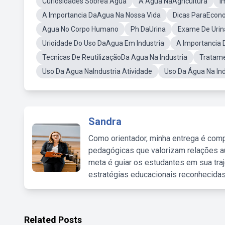
Curiosidades Sobrea Agua
A Água NaAgricultura
I
A Importancia DaAgua Na Nossa Vida
Dicas ParaEcon
Agua No Corpo Humano
Ph DaUrina
Exame De Urin
Urioidade Do Uso DaAgua Em Industria
A Importancia 
Tecnicas De ReutilizaçãoDa Agua Na Industria
Tratame
Uso Da Agua NaIndustria Atividade
Uso Da Água Na In
Sandra
Como orientador, minha entrega é comp
pedagógicas que valorizam relações au
meta é guiar os estudantes em sua traj
estratégias educacionais reconhecidas
Related Posts