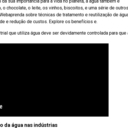
da sua importância para a vida no planeta, a água também é
o chocolate, o leite, os vinhos, biscoitos, e uma série de outro
 Webaprenda sobre técnicas de tratamento e reutilização de águ
dade e redução de custos. Explore os benefícios e.
trial que utiliza água deve ser devidamente controlada para que 
ão da água nas indústrias