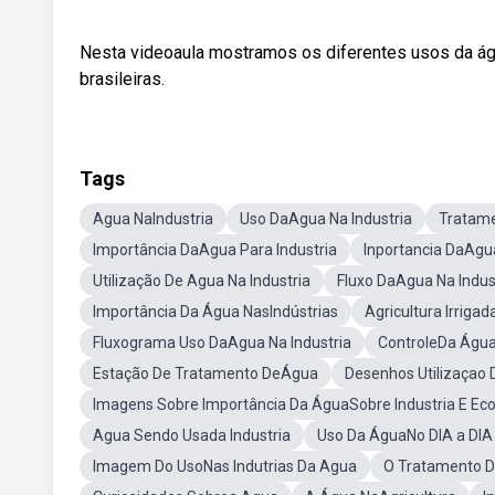
Nesta videoaula mostramos os diferentes usos da ág
brasileiras.
Tags
Agua NaIndustria
Uso DaAgua Na Industria
Tratame
Importância DaAgua Para Industria
Inportancia DaAgua
Utilização De Agua Na Industria
Fluxo DaAgua Na Indus
Importância Da Água NasIndústrias
Agricultura Irrigad
Fluxograma Uso DaAgua Na Industria
ControleDa Água
Estação De Tratamento DeÁgua
Desenhos Utilizaçao 
Imagens Sobre Importância Da ÁguaSobre Industria E Ec
Agua Sendo Usada Industria
Uso Da ÁguaNo DIA a DIA 
Imagem Do UsoNas Indutrias Da Agua
O Tratamento 