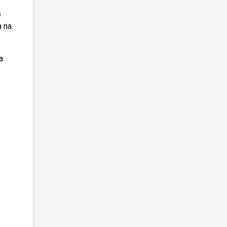
s
a na
a