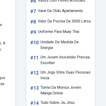
#6
Vasos Com Flores Artificiais
#7
Varal De Chão Apartamento
#8
Valor Da Piscina De 5000 Litros
ve
#9
Uniforme Para Muay Thai
#10
Unidade De Medida De
s. A
Energia
o
#11
Um Jovem Investidor Precisa
Escolher
#12
Um Jogo Entre Duas Pessoas
gua
Inicia
 da
#13
Turma Da Monica Jovem
Manga Online
#14
Tudo Sobre Jiu Jitsu