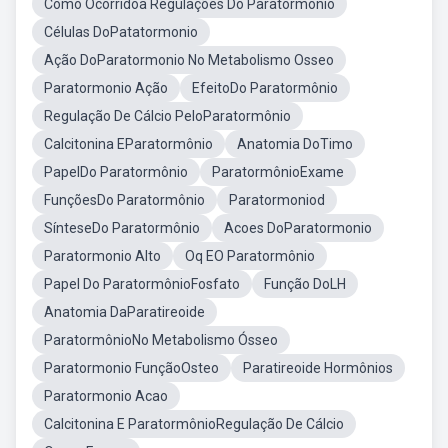
Como Ocorridoa Regulações Do Paratormônio
Células DoPatatormonio
Ação DoParatormonio No Metabolismo Osseo
Paratormonio Ação
EfeitoDo Paratormônio
Regulação De Cálcio PeloParatormônio
Calcitonina EParatormônio
Anatomia DoTimo
PapelDo Paratormônio
ParatormônioExame
FunçõesDo Paratormônio
Paratormoniod
SínteseDo Paratormônio
Acoes DoParatormonio
Paratormonio Alto
Oq EO Paratormônio
Papel Do ParatormônioFosfato
Função DoLH
Anatomia DaParatireoide
ParatormônioNo Metabolismo Ósseo
Paratormonio FunçãoOsteo
Paratireoide Hormônios
Paratormonio Acao
Calcitonina E ParatormônioRegulação De Cálcio