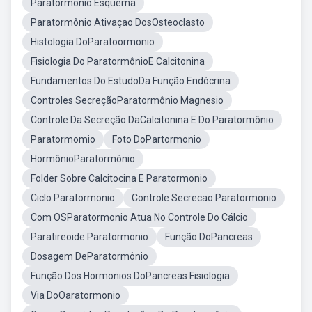
Paratormonio Esquema
Paratormônio Ativaçao DosOsteoclasto
Histologia DoParatoormonio
Fisiologia Do ParatormônioE Calcitonina
Fundamentos Do EstudoDa Função Endócrina
Controles SecreçãoParatormônio Magnesio
Controle Da Secreção DaCalcitonina E Do Paratormônio
Paratormomio
Foto DoPartormonio
HormônioParatormônio
Folder Sobre Calcitocina E Paratormonio
Ciclo Paratormonio
Controle Secrecao Paratormonio
Com OSParatormonio Atua No Controle Do Cálcio
Paratireoide Paratormonio
Função DoPancreas
Dosagem DeParatormônio
Função Dos Hormonios DoPancreas Fisiologia
Via DoOaratormonio