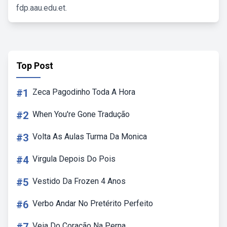
fdp.aau.edu.et.
Top Post
#1
Zeca Pagodinho Toda A Hora
#2
When You're Gone Tradução
#3
Volta As Aulas Turma Da Monica
#4
Virgula Depois Do Pois
#5
Vestido Da Frozen 4 Anos
#6
Verbo Andar No Pretérito Perfeito
Veia Do Coração Na Perna