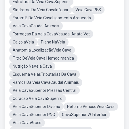
Estrutura Da Veia CavaSuperior
Síndrome Da Veia CavaInferior
Veia CavaPES
Foram E Da Veia CavaLigamento Arqueado
Veia CavaCaudal Animais
Formaçao Da Veia CavaVcaudal Anato Vet
CalçolaVeia
Piano NaVeia
Anatomia LocalizacãoVeia Cava
Filtro DeVeia Cava Hemodimanica
Nutrição NaVeia Cava
Esquema VeiasTributárias Da Cava
Ramos Da Veia CavaCaudal Animais
Veia CavaSuperior Pressao Central
Coracao Veia CavaSuperiro
Veia CavaSuperior Divisão
Retorno VenosoVeia Cava
Veia CavaSuperior PNG
CavaSuperior W Inferfior
Veia CavaBraco