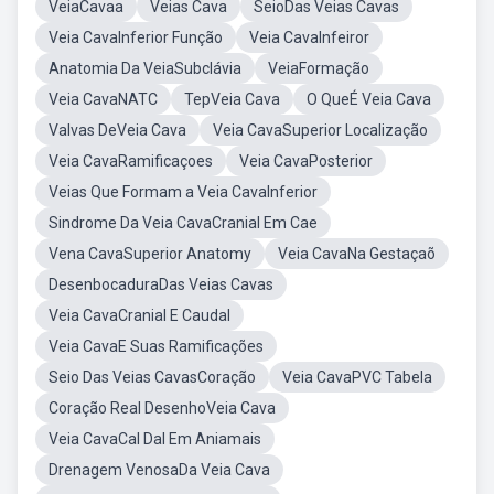
VeiaCavaa
Veias Cava
SeioDas Veias Cavas
Veia CavaInferior Função
Veia CavaInfeiror
Anatomia Da VeiaSubclávia
VeiaFormação
Veia CavaNATC
TepVeia Cava
O QueÉ Veia Cava
Valvas DeVeia Cava
Veia CavaSuperior Localização
Veia CavaRamificaçoes
Veia CavaPosterior
Veias Que Formam a Veia CavaInferior
Sindrome Da Veia CavaCranial Em Cae
Vena CavaSuperior Anatomy
Veia CavaNa Gestaçaõ
DesenbocaduraDas Veias Cavas
Veia CavaCranial E Caudal
Veia CavaE Suas Ramificações
Seio Das Veias CavasCoração
Veia CavaPVC Tabela
Coração Real DesenhoVeia Cava
Veia CavaCal Dal Em Aniamais
Drenagem VenosaDa Veia Cava