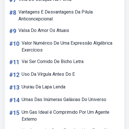
#7
#8
Vantagens E Desvantagens Da Pilula
Anticoncepcional
#9
Valsa Do Amor Os Atuais
#10
Valor Numérico De Uma Expressão Algébrica
Exercícios
#11
Vai Ser Comido De Bicho Letra
#12
Uso Da Vírgula Antes Do E
#13
Ururau Da Lapa Lenda
#14
Umas Das Inúmeras Galáxias Do Universo
#15
Um Gas Ideal é Comprimido Por Um Agente
Externo