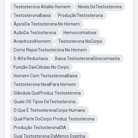
Testosterona AltaNo Homem
Niveis DeTestosterona
TestosteronaBaixa
ProduçãoTestosterona
ÁpiceDa Testosterona No Homem
AçãoDa Testosterona
Hemocromatose
AnastrozolHomem
Testosterona NoCorpo
Como ReporTestosterona No Homem
5-Alfa Reductasa
Baixa TestosteronaGinecomastia
Função DasCêlulas No Corpo
Homem Com TestosteronaBaixa
Testosterona IdealPara Homem
Glândula QueProduz Testosterona
Quais OS Tipos DeTestosterona
O Que É TestosteronaCorpo Humano
Qual Parte DoCorpo Produz Testosterona
Produção TestosteronaDIA
Qual Testosterona DaMenos Espinha