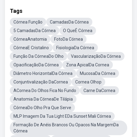
Tags
Córnea Função
CamadasDa Córnea
5 CamadasDa Córnea
O QueÉ Córnea
CórneaAnatomia
FotoDa Córnea
CórneaE Cristalino
FisiologiaDa Córnea
Função Da CórneaDo Olho
VascularizaçãoDa Córnea
OpacificaçãoDa Córnea
Zona ApicalDa Cornea
Diâmetro HorizontalDa Córnea
MucosaDa Córnea
Conjuntivalização DaCornea
Cornea Olhop
ACornea Do Olhos Fica No Fundo
Carne DaCornea
Anatomia Da CórneaDe Tilápia
CórneaDo Olho Pra Que Serve
MLP Imagem Da Tua Light EDa Sunset Mali Córnea
Formação De Anéis Brancos Ou Opacos Na MargemDa
Córnea