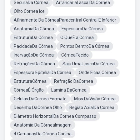
SecuraDa Córnea
Arrancar aLasca Da Cornea
Olho Cornea Ice
Afinamento Da CórneaParacentral Central E Inferior
AnatomiaDa Córnea
EspessuraDa Córnea
EstruturaDa Córnea
O QueÉ a Córnea
PacidadeDa Córnea
Pontos DentroDa Córnea
InervaçãoDa Córnea
CórneaTecido
RefraçõesDa Córnea
Saiu Uma LascaDa Córnea
Espessura EpitelialDa Córnea
Onde Ficaa Córnea
EstruturaCórnea
Refração DaCornea
CórneaÉ Órgão
Lamina DaCornea
Celulas DaCornea Formato
Miss DaVisão Córnea
Desenho DaCornea Olho
Região AxialDa Cornea
Diâmetro HorizontalDa Córnea Compasso
Anatomia Da CórneaImagem
4 CamadasDa Córnea Canina