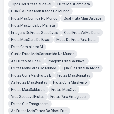
Tipos DeFrutas Saudavel
Fruta MaisCompleta
Qual É a Fruta MaisAzeda Do Mundo
Fruta MaisComida No Mundo
Qual Fruta MaisSaldavel
Fruta MaisLinda Do Planeta
Imagens DeFrutas Saudáveis
Qual FrutaVc Me Daria
Fruta MaisCara Do Brasil
Mesa De FrutaPara Natal
Fruta Com aLetra M
Qual a Fruta MaisConsumida No Mundo
As FrutaMas Boa P
Imagem FrutaSaudavel
Frutas MaisCaras Do Mundo
Qual É a FrutaDa Alvida
Frutas Com MaisFrutos E
Frutas MaisBoniutas
As Frutas MaisBonitas
Fruta Com MaisFerro
Frutas MaisSaldaveis
Frutas MaisOvo
Vida SaudavelFrutas
FrutasPara Emagrecer
Frutas QueEmagrecem
As Frutas MaisFortes Do Block Fruti