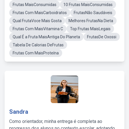
Frutas MaisConsumidas
10 Frutas MaisConsumidas
Frutas Com MaisCarboidratos
FrutasNão Saudáveis
Qual FrutaVoce Mais Gosta
Melhores FrutasNa Dieta
Frutas Com MaisVitamina C
Top Frutas MaisLegais
Qual É a Fruta MaisAntiga Do Planeta
FrutasDe Oxossi
Tabela De Calorias DeFrutas
Frutas Com MaisProteína
Sandra
Como orientador, minha entrega é completa ao
progresso dos alunos no contexto escolar, adotando