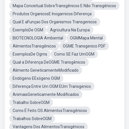
Mapa Conceitual SobreTransgênicos E Não Transgênicos
Produtos OrganicosE Inogarnicos Diferença
Qual E aFunçao Dos Organismos Transgenicos
ExemploDe OGM
Agricultura Na Europa
BIOTECNOLOGIA Ambiental
OGMMapa Mental
AlimentosTransgênicos
OGME Transgenico PDF
ExemplosDe Ogms
Como SE Faz UmOGM
Qual a Diferença DeOGME Transgênicos
Alimento GeneticamenteModificado
Endógeno EExógeno OGM
Diferença Entre Um OGM EUm Transgenico
AnimaisGeneticamente Modificados
Trabalho SobreOGM
Como É Feito OS AlimentosTransgênicos
Trabalhos SobreOGM
Vantagens Dos AlimentosTransgênicos