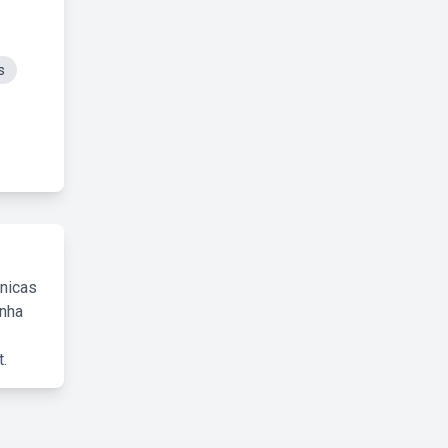
s
cnicas
inha
.