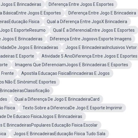
 Jogos E Brincadeiras
Diferença Entre Jogos E Esportes
a BásicaEntre Jogos E Esportes
Diferença Entre Jogo E Brincadeira
eirasEducação Física
Qual a Diferença Entre JogoX Brincadeira
e Jogo E EsporteResumo
Qual É a DiferenciaEntre Jogos E Esportes
 Jogos E Brincadeiras
Diferença Entre Jogosvs Esporte Imagens
vidadeDe Jogos E Brincadeiras
Jogos E BrincadeirasInclusivos Vetor
cadeiras E Esporte
Atividade 5 AnoDiferença Entre Jogos E Esportes
orte
Imagens Que DiferenciamJogos E Brincadeiras E Esportes
 Frente
Apostila Educaçao FisicaBrincadeiras E Jogos
os Não É SinônimoE Esportes
BrincadeirasClassificação
ades
Qual a Diferença De Jogo E BrincadeiraCard
o Física
Texto Sobre a DiferencaDe Jogo E Esporte Imprimir
ade De Educaco FisicaJogos E Brincadeiras
s E BrincadeirasPopulares Educação Fisica Escolar
ica
Jogos E BrincadeirasEducação Física Tudo Sala