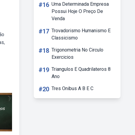
#16
Uma Determinada Empresa
Possui Hoje O Preço De
Venda
#17
Trovadorismo Humanismo E
ão
Classicismo
as,
#18
Trigonometria No Circulo
Exercicios
#19
Triangulos E Quadrilateros 8
Ano
#20
Tres Onibus A B E C