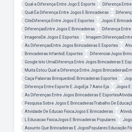
Qual a Diferença Entre Jogo E Esporte
Diferença Entre
Qual Éa Diferença Entre Jogos E Brincadeiras
Diferenç
CiteDiferença Entre Jogos E Esportes
Jogos E Brincad
DiferençasEntre Jogos E Brincadeiras
Diferença Entr
ImagensDe Jogos E Esportes
Imagem DiferençasEntre
As DiferençasEntre Jogos Brincadeiras E Esportes
Ati
Brincadeiras InfantisE Esportes
DiferenciarJogos Brin
Google Isto UmaDiferença Entre Jogos Brincadeiras E Esp
Muita Estou Qual a Diferença Entre Jogos BrincadeirasEm
Caça Palavras BrinquedosE Brincadeiras Esportes
Jog
Diferença Entre Esporte E JogoEja 7 Aano Eja
Jogos E 
As Diferenças Entre Jogos Brincadeiras E EsportesAtivid
Pesquisa Sobre Jogos E BrincadeirasTrabalho De Educaçã
Atvidaide De Educao FisicaJogos E Brincadeiras
Ativid
L Educacao FisicaJogos E Brincadeiras Populares
Jogo
Assunto Que Brincadeiras E JogosPopulares Educação Fís