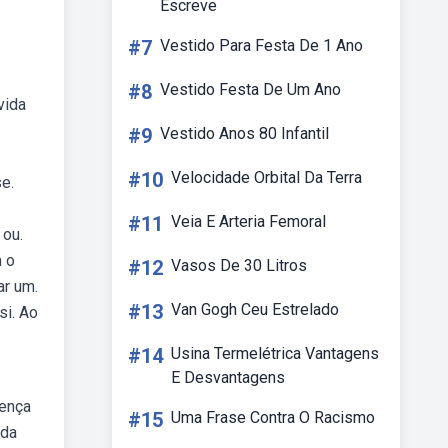
Escreve
#7
Vestido Para Festa De 1 Ano
#8
Vestido Festa De Um Ano
vida
#9
Vestido Anos 80 Infantil
#10
Velocidade Orbital Da Terra
e.
#11
Veia E Arteria Femoral
 ou.
m o
#12
Vasos De 30 Litros
ar um.
#13
Van Gogh Ceu Estrelado
si. Ao
#14
Usina Termelétrica Vantagens
E Desvantagens
rença
#15
Uma Frase Contra O Racismo
ida