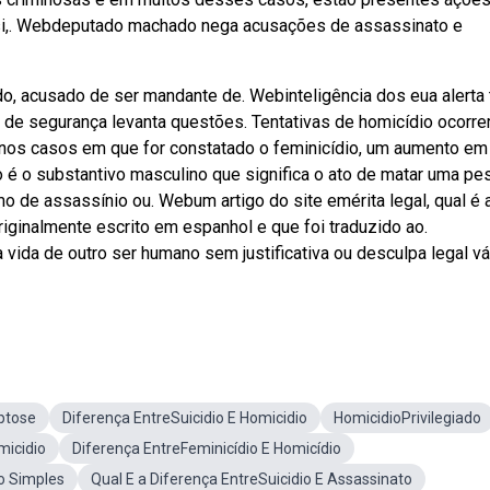
 si,. Webdeputado machado nega acusações de assassinato e
do, acusado de ser mandante de. Webinteligência dos eua alerta
de segurança levanta questões. Tentativas de homicídio ocorre
nos casos em que for constatado o feminicídio, um aumento em
o é o substantivo masculino que significa o ato de matar uma pe
imo de assassínio ou. Webum artigo do site emérita legal, qual é 
riginalmente escrito em espanhol e que foi traduzido ao.
 vida de outro ser humano sem justificativa ou desculpa legal vá
ptose
Diferença EntreSuicidio E Homicidio
HomicidioPrivilegiado
icidio
Diferença EntreFeminicídio E Homicídio
o Simples
Qual E a Diferença EntreSuicidio E Assassinato