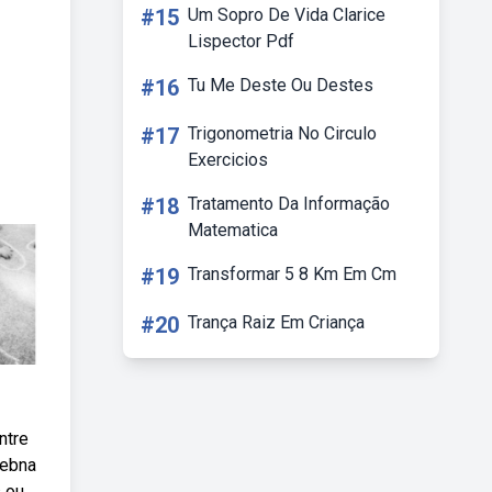
#15
Um Sopro De Vida Clarice
Lispector Pdf
#16
Tu Me Deste Ou Destes
#17
Trigonometria No Circulo
Exercicios
#18
Tratamento Da Informação
Matematica
#19
Transformar 5 8 Km Em Cm
#20
Trança Raiz Em Criança
ntre
Webna
s ou