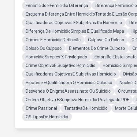
Feminicído EFemicídio Diferença
Diferença Feminicidi
Esquema Diferença Entre HomicidioTentado E Lesão Corp
Qualificadoras Objetivas ESubjetivas Do Homicídio
Dif
Diferença De HomicidioSimples E Qualificado Mapa
Hi
Crimes E HomicídioDefinicão
Culposo Ou Doloso
O 
Doloso Ou Culposo
Elementos Do Crime Culposo
Cr
HomicídioSimples X Privilegiado
Extorsão EEstelionato
Crime ObjetivoE Subjetivo Homicidio
Homicídio Simples
Qualificadoras ObjetivasE Subjetivas Homicidio
Divisã
Hipótese EQualificadora O Homicídio Culposo
Núcleo D
Desvende O EnigmaAssassinato Ou Suicidio
Circunsta
Ordem Objetiva ESubjetiva Homicidio Privilegiado PDF
Crime Passional
TentativaDe Homicidio
Morte Celul
OS TiposDe Homicídio