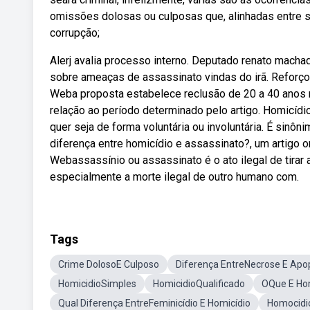
omissões dolosas ou culposas que, alinhadas entre
corrupção;
Alerj avalia processo interno. Deputado renato macha
sobre ameaças de assassinato vindas do irã. Reforço 
Weba proposta estabelece reclusão de 20 a 40 anos 
relação ao período determinado pelo artigo. Homicídi
quer seja de forma voluntária ou involuntária. É sinôn
diferença entre homicídio e assassinato?, um artigo o
Webassassínio ou assassinato é o ato ilegal de tirar a
especialmente a morte ilegal de outro humano com.
Tags
Crime DolosoE Culposo
Diferença EntreNecrose E Apo
HomicidioSimples
HomicidioQualificado
OQue E Hom
Qual Diferença EntreFeminicídio E Homicídio
Homocidi