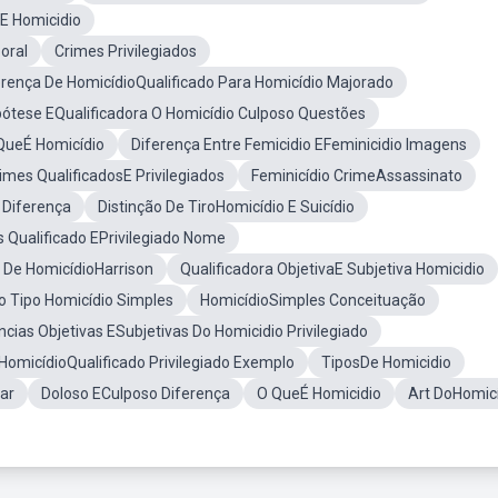
oE Homicidio
oral
Crimes Privilegiados
erença De HomicídioQualificado Para Homicídio Majorado
pótese EQualificadora O Homicídio Culposo Questões
QueÉ Homicídio
Diferença Entre Femicidio EFeminicidio Imagens
imes QualificadosE Privilegiados
Feminicídio CrimeAssassinato
 Diferença
Distinção De TiroHomicídio E Suicídio
 Qualificado EPrivilegiado Nome
o De HomicídioHarrison
Qualificadora ObjetivaE Subjetiva Homicidio
o Tipo Homicídio Simples
HomicídioSimples Conceituação
ncias Objetivas ESubjetivas Do Homicidio Privilegiado
HomicídioQualificado Privilegiado Exemplo
TiposDe Homicidio
ar
Doloso ECulposo Diferença
O QueÉ Homicidio
Art DoHomic