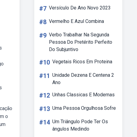
#7
Versículo De Ano Novo 2023
#8
Vermelho E Azul Combina
#9
Verbo Trabalhar Na Segunda
Pessoa Do Pretérito Perfeito
s
Do Subjuntivo
#10
Vegetais Ricos Em Proteina
go
#11
Unidade Dezena E Centena 2
Ano
s
#12
Unhas Classicas E Modernas
#13
Uma Pessoa Orgulhosa Sofre
icação
am o
#14
Um Triângulo Pode Ter Os
 um
ângulos Medindo