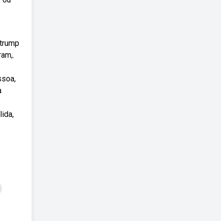
 trump
ram,.
ssoa,
a
lida,