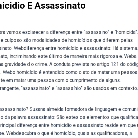
icidio E Assassinato
a vamos esclarecer a diferença entre “assassino” e “homicida”.
e culposo são modalidades de homicídios que diferem pelas
inato. Webdiferença entre homicídio e assassinato: Há sistema
nato, incriminando este último de maneira mais rigorosa e. Weba
na gravidade d o crime. A conduta prevista no artigo 121 do códi
s,. Webo homicídio é entendido como o ato de matar uma pessoa
iste em matar uma pessoa com o cumprimento de alguns.
rangente, “assassinato” e “assassínio” são usados em contexto
u assassinato? Susana almeida formadora de linguagem e comun
so da palavra assassinato: São estes os elementos que qualific
incipal diferença entre homicídio e assassinato reside em que
se. Webdescubra o que é homicídio, quais as qualificadoras, a