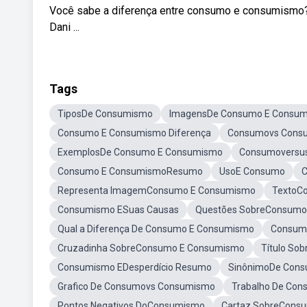
Você sabe a diferença entre consumo e consumismo? 
Dani ...
Tags
TiposDe Consumismo
ImagensDe Consumo E Consu
Consumo E Consumismo Diferença
Consumovs Cons
ExemplosDe Consumo E Consumismo
Consumoversu
Consumo E ConsumismoResumo
UsoE Consumo
Representa ImagemConsumo E Consumismo
TextoC
Consumismo ESuas Causas
Questões SobreConsumo
Qual a Diferença De Consumo E Consumismo
Consum
Cruzadinha SobreConsumo E Consumismo
Título So
Consumismo EDesperdício Resumo
SinônimoDe Con
Grafico De Consumovs Consumismo
Trabalho De Co
Pontos Negativos DoConsumismo
Cartaz SobreCons