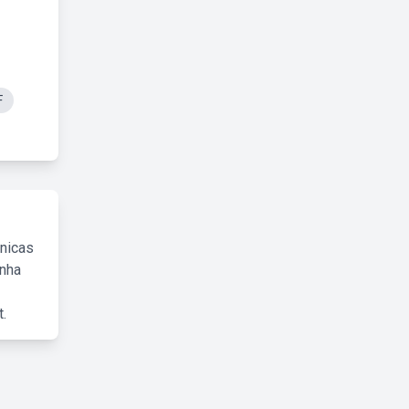
F
cnicas
inha
.