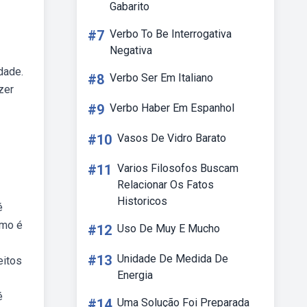
Gabarito
#7
Verbo To Be Interrogativa
Negativa
dade.
#8
Verbo Ser Em Italiano
zer
#9
Verbo Haber Em Espanhol
#10
Vasos De Vidro Barato
#11
Varios Filosofos Buscam
Relacionar Os Fatos
Historicos
é
smo é
#12
Uso De Muy E Mucho
#13
Unidade De Medida De
eitos
Energia
é
#14
Uma Solução Foi Preparada