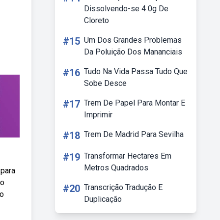
Dissolvendo-se 4 0g De
Cloreto
#15
Um Dos Grandes Problemas
Da Poluição Dos Mananciais
#16
Tudo Na Vida Passa Tudo Que
Sobe Desce
#17
Trem De Papel Para Montar E
Imprimir
#18
Trem De Madrid Para Sevilha
#19
Transformar Hectares Em
Metros Quadrados
 para
 o
#20
Transcrição Tradução E
do
Duplicação