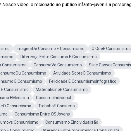
Nesse vídeo, direcionado ao público infanto-juvenil, a person
mismo
ImagemDe Consumo E Consumismo
O QueÉ Consumismo
umismo
Diferença Entre Consumo E Consumismo
s Consumismo
ConsumoVd Consumismo
Slide CanvasConsumi
ConsumoOu Consumismo
Atividade SobreO Consumismo
onsumo E Consumismo
Felicidade E ConsumismoInfográfico
 E Consumismo
MaterialismoE Consumismo
ismo EMedicina
ConsumoIndividual
breO Consumismo
TrabahoE Consumo
sumo
Consumismo Entre OSJovens
nsumovs Consumismo
Consumismo EIndividualizão
umo E Consumismo
Diferença EntreConsumidor E Consumista